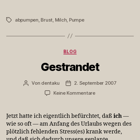
abpumpen
,
Brust
,
Milch
,
Pumpe
Schlagwörter
Kategorien
BLOG
Gestrandet
Von
dentaku
2. September 2007
Beitragsautor
Veröffentlichungsdatum
zu
Keine Kommentare
Gestrandet
Jetzt hatte ich eigentlich befürchtet, daß
ich
—
wie so oft — am Anfang des Urlaubs wegen des
plötzlich fehlenden Stress(es) krank werde,
und daß sich dadurch unsere geplante