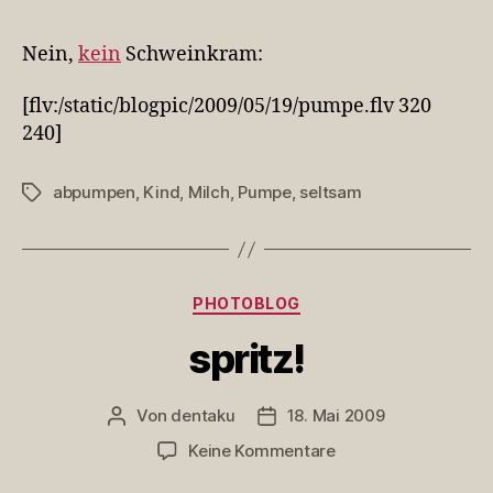
zur
Sim
Nein,
kein
Schweinkram:
eine
rhy
[flv:/static/blogpic/2009/05/19/pumpe.flv 320
Han
240]
abpumpen
,
Kind
,
Milch
,
Pumpe
,
seltsam
Schlagwörter
Kategorien
PHOTOBLOG
spritz!
Von
dentaku
18. Mai 2009
Beitragsautor
Veröffentlichungsdatum
zu
Keine Kommentare
spritz!