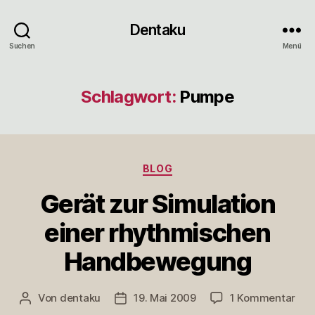
Dentaku
Suchen
Menü
Schlagwort:
Pumpe
Kategorien
BLOG
Gerät zur Simulation
einer rhythmischen
Handbewegung
zu
Von
dentaku
19. Mai 2009
1 Kommentar
Beitragsautor
Veröffentlichungsdatum
Ger