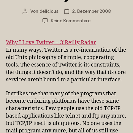
Von
delicious
2. Dezember 2008
Beitragsautor
Veröffentlichungsdatum
zu
Keine Kommentare
Why
I
Love
Why I Love Twitter – O’Reilly Radar
Twitter
In many ways, Twitter is a re-incarnation of the
–
old Unix philosophy of simple, cooperating
O’Reilly
tools. The essence of Twitter is its constraints,
Radar
the things it doesn't do, and the way that its core
services aren't bound to a particular interface.
It strikes me that many of the programs that
become enduring platforms have these same
characteristics. Few people use the old TCP/IP-
based applications like telnet and ftp any more,
but TCP/IP itself is ubiquitous. No one uses the
mail program any more, but all of us still use