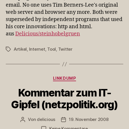
email. No one uses Tim Berners-Lee's original
web server and browser any more. Both were
superseded by independent programs that used
his core innovations: http and html.
aus
Delicious/steinhobelgruen
Artikel
,
Internet
,
Tool
,
Twitter
Schlagwörter
Kategorien
LINKDUMP
Kommentar zum IT-
Gipfel (netzpolitik.org)
Von
delicious
19. November 2008
Beitragsautor
Veröffentlichungsdatum
zu
Keine Kommentare