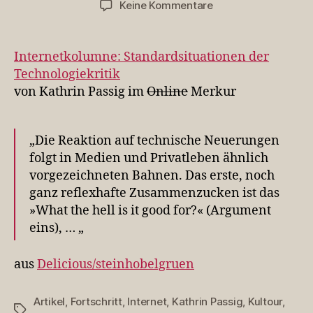
zu
Keine Kommentare
Internetkolumne:
Standardsituatione
der
Internetkolumne: Standardsituationen der
Technologiekritik
Technologiekritik
von Kathrin Passig im
Online
Merkur
„Die Reaktion auf technische Neuerungen
folgt in Medien und Privatleben ähnlich
vorgezeichneten Bahnen. Das erste, noch
ganz reflexhafte Zusammenzucken ist das
»What the hell is it good for?« (Argument
eins), … „
aus
Delicious/steinhobelgruen
Artikel
,
Fortschritt
,
Internet
,
Kathrin Passig
,
Kultour
,
Schlagwörter