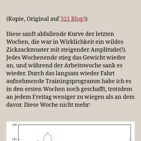
[321
Blog!]
Die
(Kopie, Original auf
321 Blog!
):
Wochenenden
bringen
Diese sanft abfallende Kurve der letzten
mich
Wochen, die war in Wirklichkeit ein wildes
vom
Zickzackmuster mit steigender Amplitude(!).
Kurs
Jedes Wochenende stieg das Gewicht wieder
ab
an, und während der Arbeitswoche sank es
wieder. Durch das langsam wieder Fahrt
aufnehmende Trainingsprogramm habe ich es
in den ersten Wochen noch geschafft, trotzdem
an jedem Freitag weniger zu wiegen als an dem
davor. Diese Woche nicht mehr: