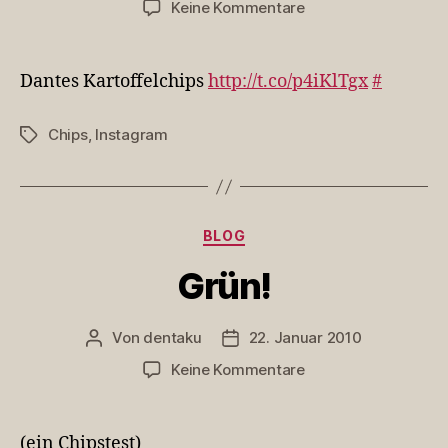
zu
Keine Kommentare
Dantes
Kartoffelchips
http://t…
Dantes Kartoffelchips
http://t.co/p4iKlTgx
#
Chips
,
Instagram
Schlagwörter
Kategorien
BLOG
Grün!
Von
dentaku
22. Januar 2010
Beitragsautor
Veröffentlichungsdatum
zu
Keine Kommentare
Grün!
(ein Chipstest)