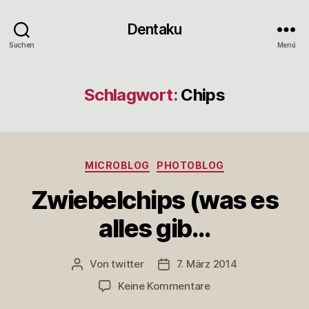
Dentaku
Suchen
Menü
Schlagwort:
Chips
Kategorien
MICROBLOG
PHOTOBLOG
Zwiebelchips (was es
alles gib…
Von
twitter
7. März 2014
Beitragsautor
Veröffentlichungsdatum
zu
Keine Kommentare
Zwiebelchips