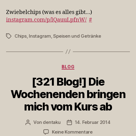
(was
es
Zwiebelchips (was es alles gibt…)
alles
instagram.com/p/lQauuLpfnW/
#
gib…
Chips
,
Instagram
,
Speisen und Getränke
Schlagwörter
Kategorien
BLOG
[321 Blog!] Die
Wochenenden bringen
mich vom Kurs ab
Von
dentaku
14. Februar 2014
Beitragsautor
Veröffentlichungsdatum
zu
Keine Kommentare