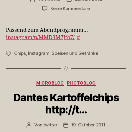
zu
Keine Kommentare
Passend
zum
Abendprogramm…
Passend zum Abendprogramm…
h…
instagr.am/p/MMD3M7Jfo7/
#
Chips
,
Instagram
,
Speisen und Getränke
Schlagwörter
Kategorien
MICROBLOG
PHOTOBLOG
Dantes Kartoffelchips
http://t…
Von
twitter
19. Oktober 2011
Beitragsautor
Veröffentlichungsdatum