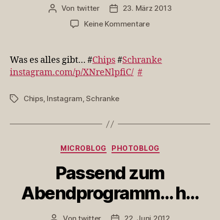
Von
twitter
23. März 2013
Beitragsautor
Veröffentlichungsdatum
zu
Keine Kommentare
Was
es
alles
Was es alles gibt… #
Chips
#
Schranke
gibt…
instagram.com/p/XNreNlpfiC/
#
#Chips
#S…
Chips
,
Instagram
,
Schranke
Schlagwörter
Kategorien
MICROBLOG
PHOTOBLOG
Passend zum
Abendprogramm… h…
Von
twitter
22. Juni 2012
Beitragsautor
Veröffentlichungsdatum