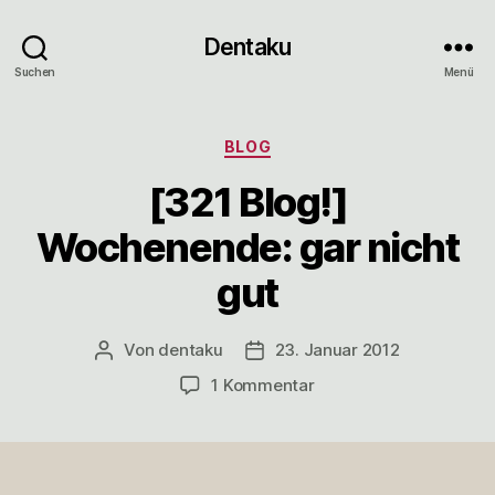
Dentaku
Suchen
Menü
Kategorien
BLOG
[321 Blog!]
Wochenende: gar nicht
gut
Von
dentaku
23. Januar 2012
Beitragsautor
Veröffentlichungsdatum
zu
1 Kommentar
[321
Blog!]
Wochenende:
gar