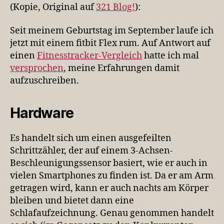
doch
(Kopie, Original auf
321 Blog!
):
so
ein
Seit meinem Geburtstag im September laufe ich
Fitbit.
jetzt mit einem fitbit Flex rum. Auf Antwort auf
Wie
einen
Fitnesstracker-Vergleich
hatte ich mal
ist
versprochen
, meine Erfahrungen damit
denn
aufzuschreiben.
das
so?
Hardware
Es handelt sich um einen ausgefeilten
Schrittzähler, der auf einem 3-Achsen-
Beschleunigungssensor basiert, wie er auch in
vielen Smartphones zu finden ist. Da er am Arm
getragen wird, kann er auch nachts am Körper
bleiben und bietet dann eine
Schlafaufzeichnung. Genau genommen handelt