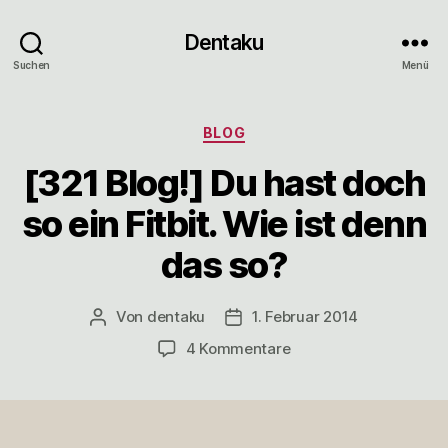
Dentaku
Suchen
Menü
Kategorien
BLOG
[321 Blog!] Du hast doch
so ein Fitbit. Wie ist denn
das so?
Von
dentaku
1. Februar 2014
Beitragsautor
Veröffentlichungsdatum
zu
4 Kommentare
[321
Blog!]
Du
hast