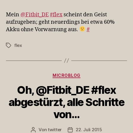
@Fit
#fle
Mein
@Fitbit_DE
#flex
scheint den Geist
sche
aufzugeben; geht neuerdings bei etwa 60%
den
Akku ohne Vorwarnung aus.
#
Geis
aufz
flex
Schlagwörter
Kategorien
MICROBLOG
Oh, @Fitbit_DE #flex
abgestürzt, alle Schritte
von…
Von
twitter
22. Juli 2015
Beitragsautor
Veröffentlichungsdatum