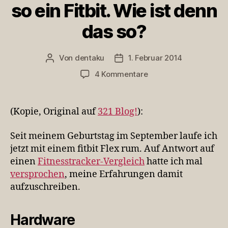
so ein Fitbit. Wie ist denn
das so?
Von
dentaku
1. Februar 2014
Beitragsautor
Veröffentlichungsdatum
zu
4 Kommentare
[321
Blog!]
Du
(Kopie, Original auf
321 Blog!
):
hast
doch
Seit meinem Geburtstag im September laufe ich
so
jetzt mit einem fitbit Flex rum. Auf Antwort auf
ein
einen
Fitnesstracker-Vergleich
hatte ich mal
Fitbit.
versprochen
, meine Erfahrungen damit
Wie
ist
aufzuschreiben.
denn
das
Hardware
so?