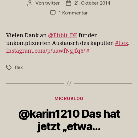
Von
twitter
21. Oktober 2014
Beitragsautor
Veröffentlichungsdatum
zu
1 Kommentar
Vielen
Dank
an
Vielen Dank an
@Fitbit_DE
für den
@Fitbit_de
unkomplizierten Austausch des kaputten
#flex
.
für
instagram.com/p/uawfNgJfq6/
#
den
unkomplizierten…
flex
Schlagwörter
Kategorien
MICROBLOG
@karin1210 Das hat
jetzt „etwa…