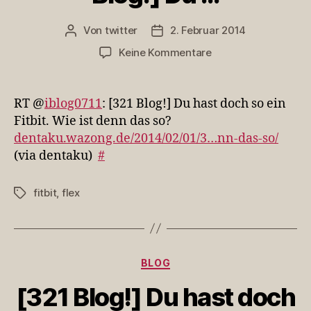
Von
twitter
2. Februar 2014
Beitragsautor
Veröffentlichungsdatum
zu
Keine Kommentare
RT
@iblog0711:
[321
RT @
iblog0711
: [321 Blog!] Du hast doch so ein
Blog!]
Fitbit. Wie ist denn das so?
Du
dentaku.wazong.de/2014/02/01/3…nn-das-so/
…
(via dentaku)
#
fitbit
,
flex
Schlagwörter
Kategorien
BLOG
[321 Blog!] Du hast doch