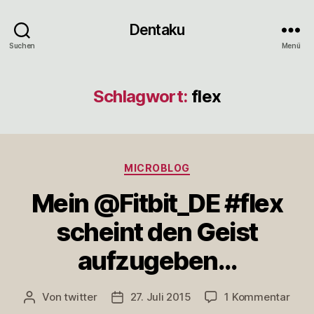
Dentaku
Suchen
Menü
Schlagwort:
flex
Kategorien
MICROBLOG
Mein @Fitbit_DE #flex
scheint den Geist
aufzugeben…
zu
Von
twitter
27. Juli 2015
1 Kommentar
Beitragsautor
Veröffentlichungsdatum
Mein