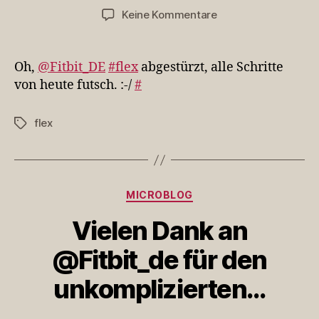
zu
Keine Kommentare
Oh,
@Fitbit_DE
#flex
Oh,
@Fitbit_DE
#flex
abgestürzt, alle Schritte
abgestürzt,
von heute futsch. :-/
#
alle
Schritte
flex
Schlagwörter
von…
Kategorien
MICROBLOG
Vielen Dank an
@Fitbit_de für den
unkomplizierten…