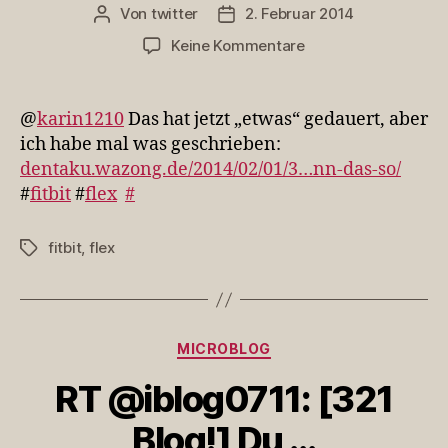
Von
twitter
2. Februar 2014
Beitragsautor
Veröffentlichungsdatum
zu
Keine Kommentare
@karin1210
Das
hat
@
karin1210
Das hat jetzt „etwas“ gedauert, aber
jetzt
ich habe mal was geschrieben:
„etwa…
dentaku.wazong.de/2014/02/01/3…nn-das-so/
#
fitbit
#
flex
#
fitbit
,
flex
Schlagwörter
Kategorien
MICROBLOG
RT @iblog0711: [321
Blog!] Du …