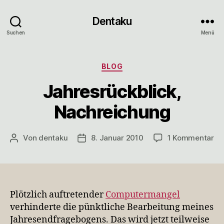
Dentaku
Suchen
Menü
Kategorien
BLOG
Jahresrückblick,
Nachreichung
zu
Von
dentaku
8. Januar 2010
1 Kommentar
Beitragsautor
Veröffentlichungsdatum
Ja
Na
Plötzlich auftretender
Computermangel
verhinderte die pünktliche Bearbeitung meines
Jahresendfragebogens. Das wird jetzt teilweise