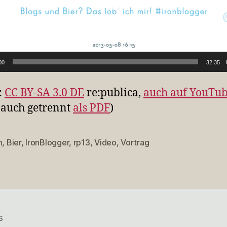
00
32:35
:
CC BY-SA 3.0 DE
re:publica,
auch auf YouTu
 auch getrennt
als PDF
)
n
,
Bier
,
IronBlogger
,
rp13
,
Video
,
Vortrag
rter
s