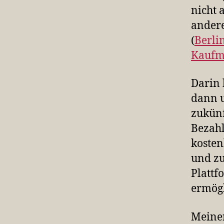
nicht 
andere
(
Berli
Kauf
Darin 
dann u
zukünf
Bezah
kosten
und z
Plattf
ermögl
Meiner