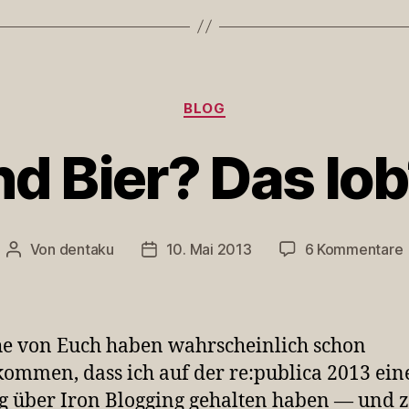
Kategorien
BLOG
d Bier? Das lob‘
Von
dentaku
10. Mai 2013
6 Kommentare
Beitragsautor
Veröffentlichungsdatum
e von Euch haben wahrscheinlich schon
l
ommen, dass ich auf der re:publica 2013 ein
i
g über Iron Blogging gehalten haben — und 
m