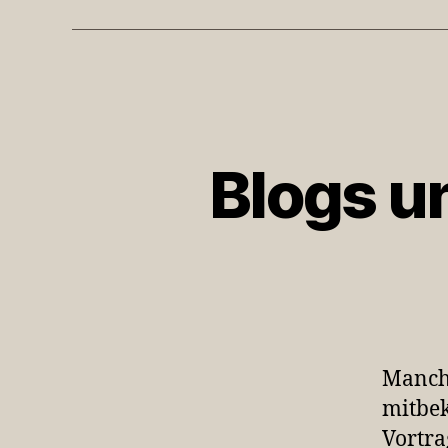
Blogs un
Manch
mitbek
Vortra