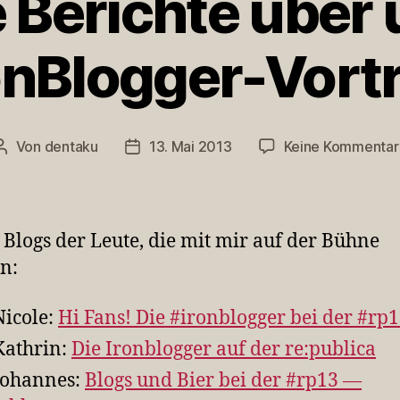
 Berichte über
onBlogger-Vort
Von
dentaku
13. Mai 2013
Keine Kommentar
Beitragsautor
Veröffentlichungsdatum
 Blogs der Leute, die mit mir auf der Bühne
n:
Nicole:
Hi Fans! Die #ironblogger bei der #rp
Kathrin:
Die Ironblogger auf der re:publica
Johannes:
Blogs und Bier bei der #rp13 —