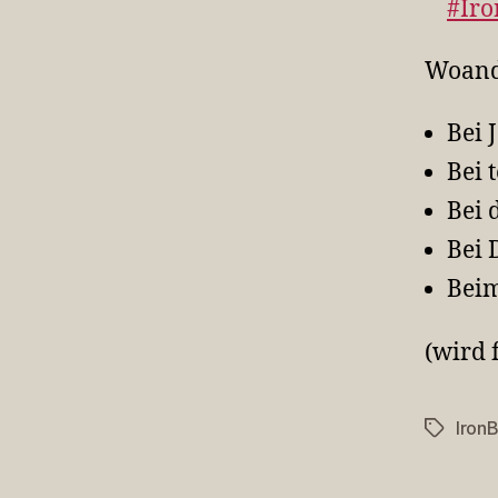
#Iro
Woand
Bei 
Bei 
Bei 
Bei 
Beim
(wird 
Iron
Schlagwö