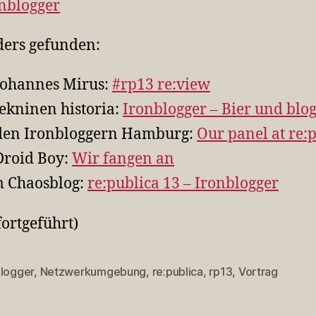
nblogger
ers gefunden:
Johannes Mirus:
#rp13 re:view
tekninen historia:
Ironblogger – Bier und blo
den Ironbloggern Hamburg:
Our panel at re:
Droid Boy:
Wir fangen an
 Chaosblog:
re:publica 13 – Ironblogger
fortgeführt)
Blogger
,
Netzwerkumgebung
,
re:publica
,
rp13
,
Vortrag
rter