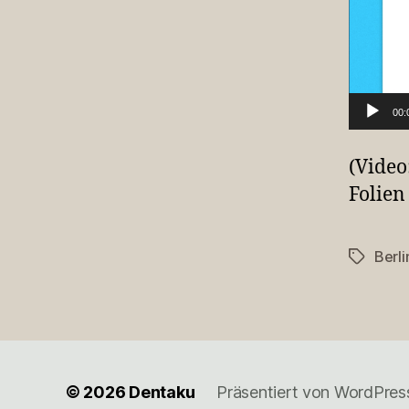
P
l
a
y
00:
e
r
(Video
Folien
Berli
Schlagwö
© 2026
Dentaku
Präsentiert von WordPres