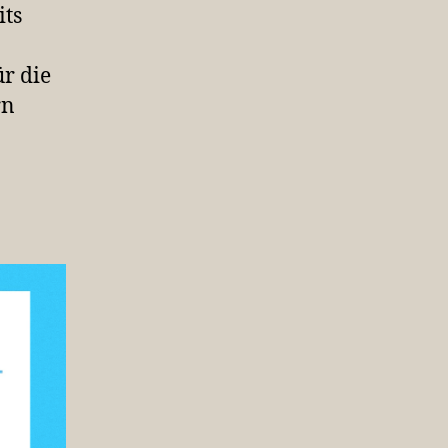
its
ür die
rn