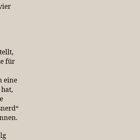
vier
ellt,
e für
n eine
hat,
ne
snerd“
innen.
lg