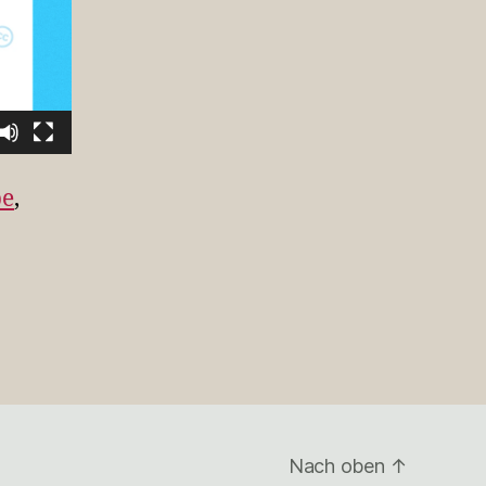
be
,
Nach oben
↑