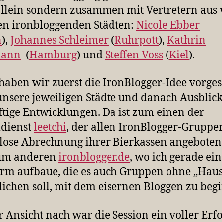
allein sondern zusammen mit Vertretern aus 
n ironbloggenden Städten:
Nicole Ebber
n
),
Johannes Schleimer
(
Ruhrpott
),
Kathrin
mann
(
Hamburg
) und
Steffen Voss
(
Kiel
).
haben wir zuerst die IronBlogger-Idee vorgest
nsere jeweiligen Städte und danach Ausblick
tige Entwicklungen. Da ist zum einen der
ldienst
leetchi
, der allen IronBlogger-Gruppe
lose Abrechnung ihrer Bierkassen angeboten 
um anderen
ironblogger.de
, wo ich gerade ei
orm aufbaue, die es auch Gruppen ohne „Hau
ichen soll, mit dem eisernen Bloggen zu beg
 Ansicht nach war die Session ein voller Erfo