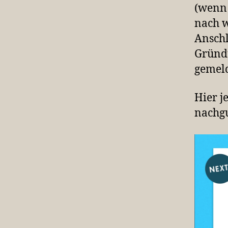
(wenn 
nach w
Anschl
Gründ
gemeld
Hier j
nachg
V
i
d
e
o
-