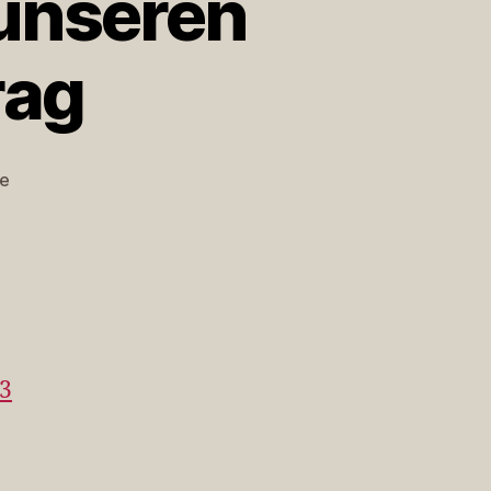
 unseren
rag
zu
e
Weitere
Berichte
über
unseren
IronBlogger-
Vortrag
13