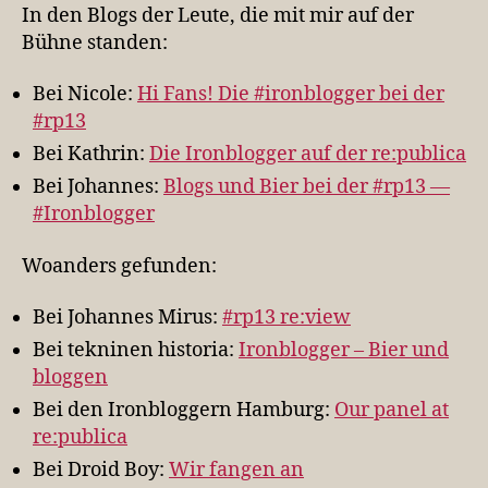
IronBlogger-
In den Blogs der Leute, die mit mir auf der
Vortrag
Bühne standen:
Bei Nicole:
Hi Fans! Die #ironblogger bei der
#rp13
Bei Kathrin:
Die Ironblogger auf der re:publica
Bei Johannes:
Blogs und Bier bei der #rp13 —
#Ironblogger
Woanders gefunden:
Bei Johannes Mirus:
#rp13 re:view
Bei tekninen historia:
Ironblogger – Bier und
bloggen
Bei den Ironbloggern Hamburg:
Our panel at
re:publica
Bei Droid Boy:
Wir fangen an