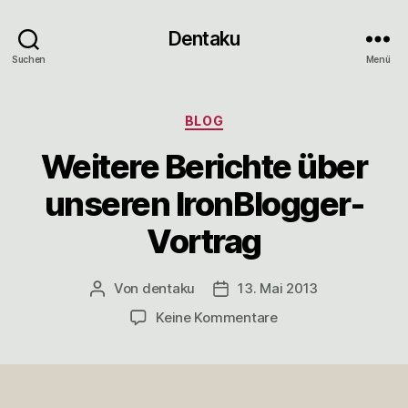
Dentaku
Suchen
Menü
Kategorien
BLOG
Weitere Berichte über
unseren IronBlogger-
Vortrag
Von
dentaku
13. Mai 2013
Beitragsautor
Veröffentlichungsdatum
zu
Keine Kommentare
Weitere
Berichte
über
unseren