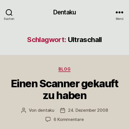
Dentaku
Suchen
Menü
Schlagwort:
Ultraschall
Kategorien
BLOG
Einen Scanner gekauft
zu haben
Von
dentaku
24. Dezember 2008
Beitragsautor
Veröffentlichungsdatum
zu
6 Kommentare
Einen