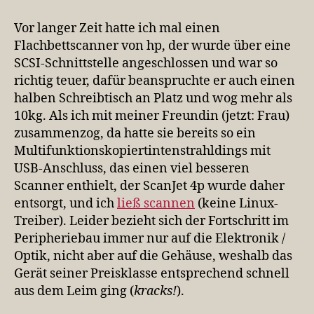
Scanner
gekauft
Vor langer Zeit hatte ich mal einen
zu
Flachbettscanner von hp, der wurde über eine
haben
SCSI-Schnittstelle angeschlossen und war so
richtig teuer, dafür beanspruchte er auch einen
halben Schreibtisch an Platz und wog mehr als
10kg. Als ich mit meiner Freundin (jetzt: Frau)
zusammenzog, da hatte sie bereits so ein
Multifunktionskopiertintenstrahldings mit
USB-Anschluss, das einen viel besseren
Scanner enthielt, der ScanJet 4p wurde daher
entsorgt, und ich
ließ scannen
(keine Linux-
Treiber). Leider bezieht sich der Fortschritt im
Peripheriebau immer nur auf die Elektronik /
Optik, nicht aber auf die Gehäuse, weshalb das
Gerät seiner Preisklasse entsprechend schnell
aus dem Leim ging (
kracks!
).