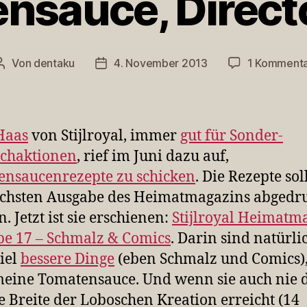
nsauce, Directo
Von
dentaku
4. November 2013
1 Komment
Beitragsautor
Veröffentlichungsdatum
Haas
von Stijlroyal, immer
gut für Sonder-
chaktionen
, rief im Juni dazu auf,
nsaucenrezepte zu schicken
. Die Rezepte sol
chsten Ausgabe des Heimatmagazins abgedr
. Jetzt ist sie erschienen:
Stijlroyal Heimatm
e 17 – Schmalz & Comics
. Darin sind natürli
iel
bessere Dinge
(eben Schmalz und Comics),
eine Tomatensauce. Und wenn sie auch nie 
e Breite der Loboschen Kreation erreicht (14