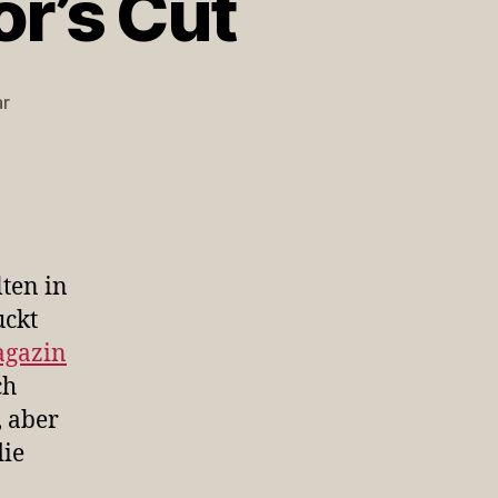
r’s Cut
zu
ar
Tomatensauce,
Director’s
Cut
lten in
uckt
agazin
ch
 aber
die