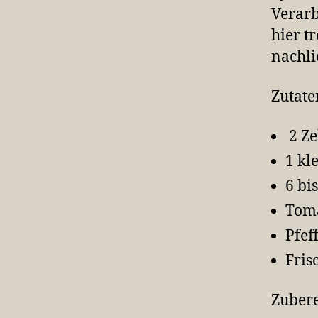
Verarb
hier t
nachli
Zutate
2 Z
1 kl
6 bi
Tom
Pfef
Fris
Zubere