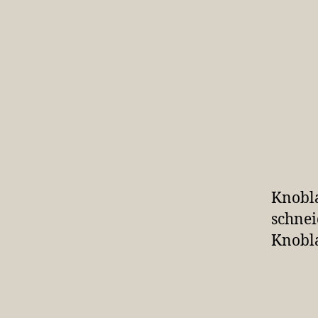
Knobla
schnei
Knobla