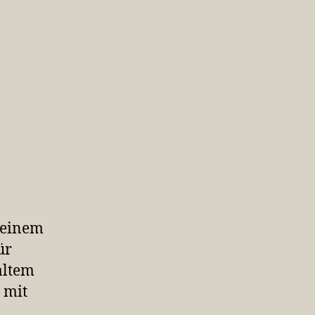
 einem
ür
altem
t mit