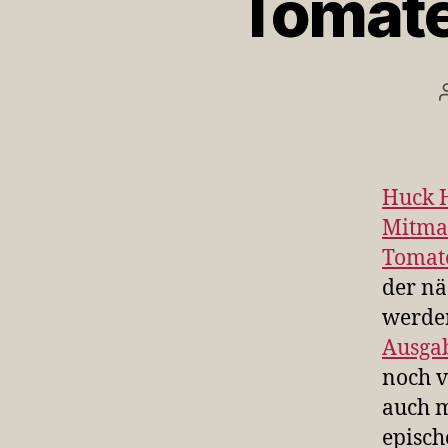
Tomate
Huck 
Mitma
Tomate
der nä
werden
Ausgab
noch v
auch m
episch