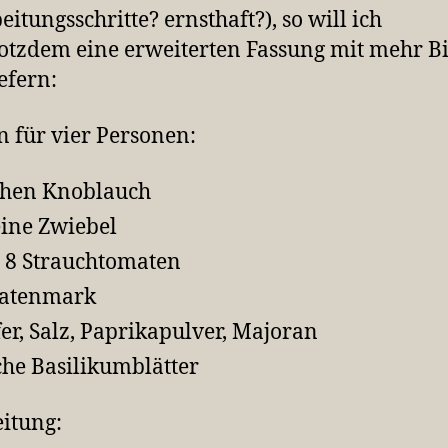
eitungsschritte? ernsthaft?), so will ich
rotzdem eine erweiterten Fassung mit mehr B
efern:
n für vier Personen:
ehen Knoblauch
eine Zwiebel
s 8 Strauchtomaten
atenmark
fer, Salz, Paprikapulver, Majoran
che Basilikumblätter
itung: