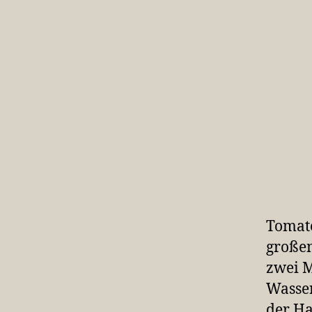
Tomate
großen
zwei M
Wasser
der Ha