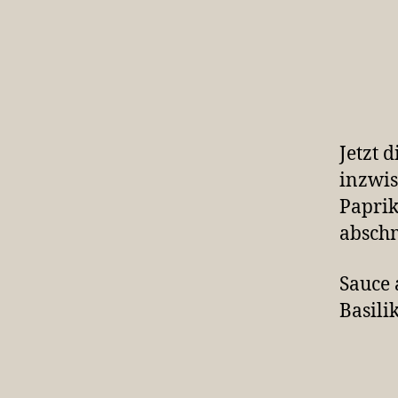
Jetzt 
inzwis
Paprik
absch
Sauce 
Basili