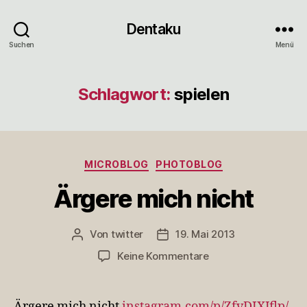
Dentaku
Suchen
Menü
Schlagwort:
spielen
Kategorien
MICROBLOG
PHOTOBLOG
Ärgere mich nicht
Von
twitter
19. Mai 2013
Beitragsautor
Veröffentlichungsdatum
zu
Keine Kommentare
Ärgere
mich
nicht
Ärgere mich nicht
instagram.com/p/ZfvDIXJflp/