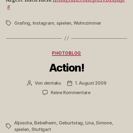
#
Grafing
,
Instagram
,
spielen
,
Wohnzimmer
Schlagwörter
Kategorien
PHOTOBLOG
Action!
Von
dentaku
1. August 2009
Beitragsautor
Veröffentlichungsdatum
zu
Keine Kommentare
Action!
Aljoscha
,
Bebelheim
,
Geburtstag
,
Lina
,
Simone
,
Schlagwörter
spielen
,
Stuttgart