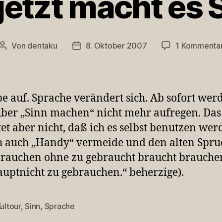
jetzt macht es 
Von
dentaku
8. Oktober 2007
1 Kommenta
Beitragsautor
Veröffentlichungsdatum
be auf. Sprache verändert sich. Ab sofort werd
ber „Sinn machen“ nicht mehr aufregen. Das
et aber nicht, daß ich es selbst benutzen werd
h auch „Handy“ vermeide und den alten Spru
rauchen ohne zu gebraucht braucht brauche
uptnicht zu gebrauchen.“ beherzige).
ultour
,
Sinn
,
Sprache
rter