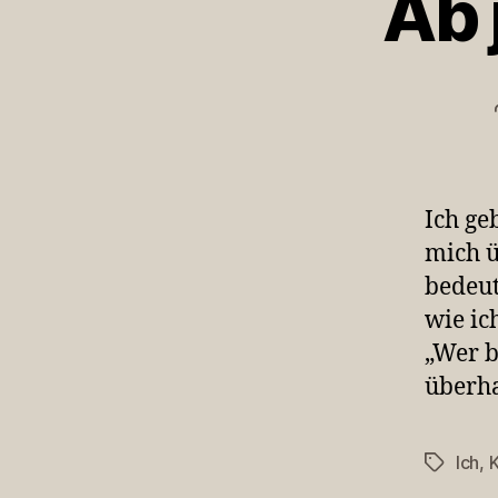
Ab 
Ich ge
mich ü
bedeut
wie ic
„Wer b
überha
Ich
,
K
Schlagwö