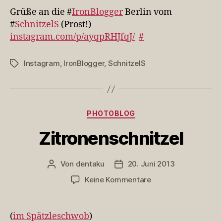
die
Grüße an die #
IronBlogger
Berlin vom
#IronBlogger
#
SchnitzelS
(Prost!)
Be…
instagram.com/p/ayqpRHJfqJ/
#
Instagram
,
IronBlogger
,
SchnitzelS
Schlagwörter
Kategorien
PHOTOBLOG
Zitronenschnitzel
Von
dentaku
20. Juni 2013
Beitragsautor
Veröffentlichungsdatum
zu
Keine Kommentare
Zitronenschnitzel
(
im Spätzleschwob
)