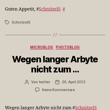
Appetit,
#SchnitzelS
Guten Appetit, #
SchnitzelS
#
SchnitzelS
Schlagwörter
Kategorien
MICROBLOG
PHOTOBLOG
Wegen langer Arbyte
nicht zum …
Von
twitter
26. April 2012
Beitragsautor
Veröffentlichungsdatum
zu
Keine Kommentare
Wegen
langer
Arbyte
Wegen langer Arbyte nicht zum #
SchnitzelS