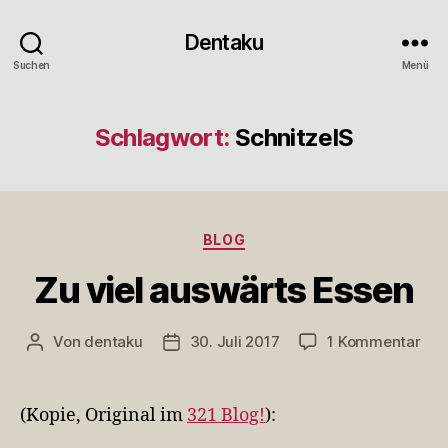
Dentaku
Suchen
Menü
Schlagwort:
SchnitzelS
Kategorien
BLOG
Zu viel auswärts Essen
zu
Von
dentaku
30. Juli 2017
1 Kommentar
Beitragsautor
Veröffentlichungsdatum
Zu
viel
aus
(Kopie, Original im
321 Blog!
):
Ess