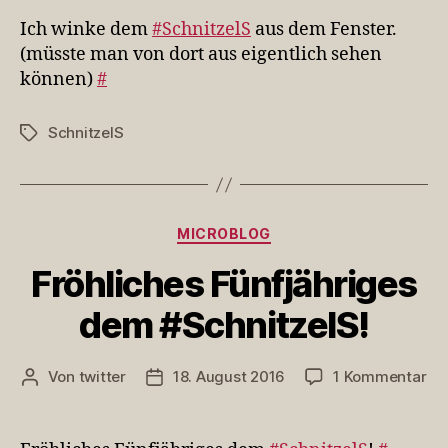
dem
Ich winke dem
#SchnitzelS
aus dem Fenster.
#SchnitzelS
(müsste man von dort aus eigentlich sehen
aus
können)
#
dem
Fenster.
(müsste…
SchnitzelS
Schlagwörter
Kategorien
MICROBLOG
Fröhliches Fünfjähriges
dem #SchnitzelS!
zu
Von
twitter
18. August 2016
1 Kommentar
Beitragsautor
Veröffentlichungsdatum
Frö
Fün
de