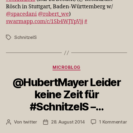
Besuch)
Rösch in Stuttgart, Baden-Württemberg w/
(@
@spacedani
@robert_we
)
Restaurant
swarmapp.com/c/1Sb4WJYpVjj
#
Rösch
in…
SchnitzelS
Schlagwörter
Kategorien
MICROBLOG
@HubertMayer Leider
keine Zeit für
#SchnitzelS –…
zu
Von
twitter
28. August 2014
1 Kommentar
Beitragsautor
Veröffentlichungsdatum
@H