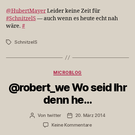
Le
ke
@HubertMayer
Leider keine Zeit für
Zei
#SchnitzelS
— auch wenn es heute echt nah
für
wäre.
#
#S
–
…
SchnitzelS
Schlagwörter
Kategorien
MICROBLOG
@robert_we Wo seid Ihr
denn he…
Von
twitter
20. März 2014
Beitragsautor
Veröffentlichungsdatum
zu
Keine Kommentare
@robert_we