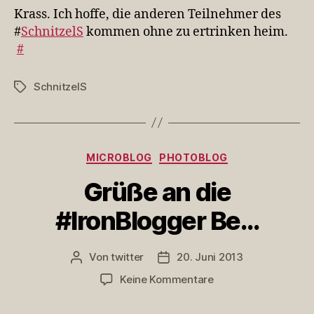
hoffe,
Krass. Ich hoffe, die anderen Teilnehmer des
die
#
SchnitzelS
kommen ohne zu ertrinken heim.
anderen
#
…
SchnitzelS
Schlagwörter
Kategorien
MICROBLOG
PHOTOBLOG
Grüße an die
#IronBlogger Be…
Von
twitter
20. Juni 2013
Beitragsautor
Veröffentlichungsdatum
zu
Keine Kommentare
Grüße
an