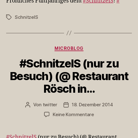
Fröhliches Fünfjähriges dem
#SchnitzelS
!
#
#Sc
SchnitzelS
Schlagwörter
Kategorien
MICROBLOG
#SchnitzelS (nur zu
Besuch) (@ Restaurant
Rösch in…
Von
twitter
18. Dezember 2014
Beitragsautor
Veröffentlichungsdatum
zu
Keine Kommentare
#SchnitzelS
(nur
zu
#SchnitzelS
(nur zu Besuch) (@ Restaurant