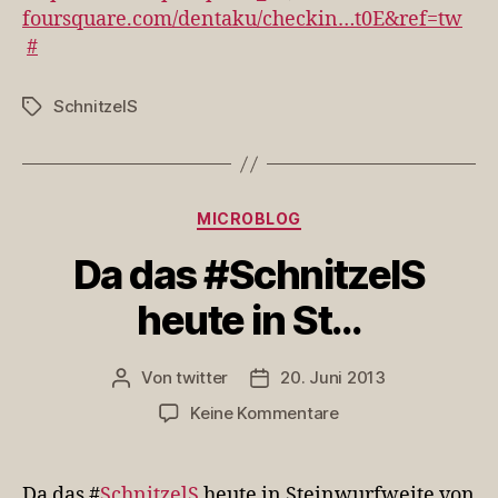
foursquare.com/dentaku/checkin…t0E&ref=tw
#
SchnitzelS
Schlagwörter
Kategorien
MICROBLOG
Da das #SchnitzelS
heute in St…
Von
twitter
20. Juni 2013
Beitragsautor
Veröffentlichungsdatum
zu
Keine Kommentare
Da
das
#SchnitzelS
Da das #
SchnitzelS
heute in Steinwurfweite von