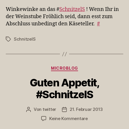
an
das
Winkewinke an das #
SchnitzelS
! Wenn Ihr in
#SchnitzelS
der Weinstube Fröhlich seid, dann esst zum
…
Abschluss unbedingt den Käseteller.
#
SchnitzelS
Schlagwörter
Kategorien
MICROBLOG
Guten Appetit,
#SchnitzelS
Von
twitter
21. Februar 2013
Beitragsautor
Veröffentlichungsdatum
zu
Keine Kommentare
Guten