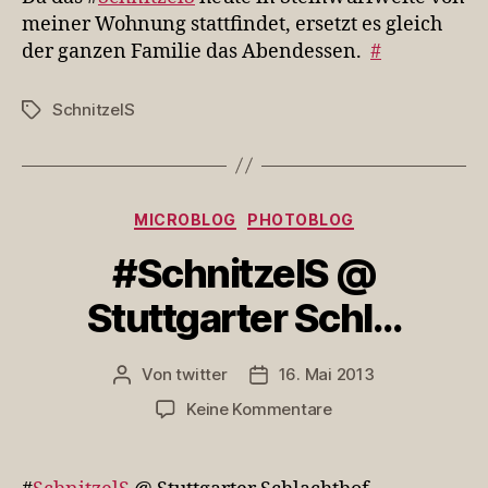
heute
meiner Wohnung stattfindet, ersetzt es gleich
in
der ganzen Familie das Abendessen.
#
St…
SchnitzelS
Schlagwörter
Kategorien
MICROBLOG
PHOTOBLOG
#SchnitzelS @
Stuttgarter Schl…
Von
twitter
16. Mai 2013
Beitragsautor
Veröffentlichungsdatum
zu
Keine Kommentare
#SchnitzelS
@
Stuttgarter