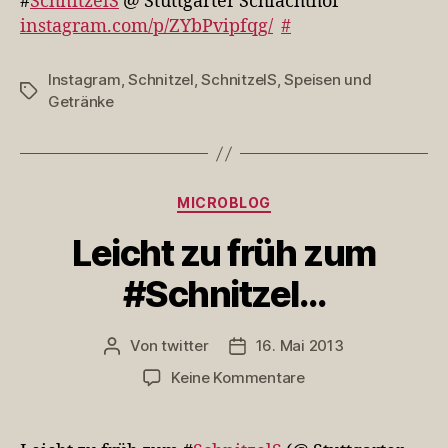
#
SchnitzelS
@ Stuttgarter Schlachthof
Schl…
instagram.com/p/ZYbPvipfqg/
#
Instagram
,
Schnitzel
,
SchnitzelS
,
Speisen und
Schlagwörter
Getränke
Kategorien
MICROBLOG
Leicht zu früh zum
#Schnitzel…
Von
twitter
16. Mai 2013
Beitragsautor
Veröffentlichungsdatum
zu
Keine Kommentare
Leicht
zu
früh