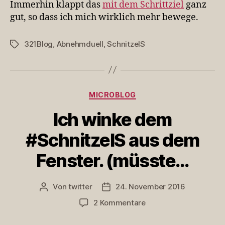
Immerhin klappt das
mit dem Schrittziel
ganz
gut, so dass ich mich wirklich mehr bewege.
321Blog
,
Abnehmduell
,
SchnitzelS
Schlagwörter
Kategorien
MICROBLOG
Ich winke dem
#SchnitzelS aus dem
Fenster. (müsste…
Von
twitter
24. November 2016
Beitragsautor
Veröffentlichungsdatum
zu
2 Kommentare
Ich
winke