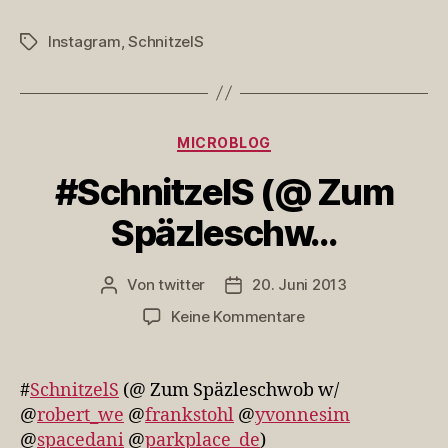
Instagram
,
SchnitzelS
Schlagwörter
Kategorien
MICROBLOG
#SchnitzelS (@ Zum
Späzleschw…
Von
twitter
20. Juni 2013
Beitragsautor
Veröffentlichungsdatum
zu
Keine Kommentare
#SchnitzelS
(@
Zum
#
SchnitzelS
(@ Zum Späzleschwob w/
Späzleschw…
@
robert_we
@
frankstohl
@
yvonnesim
@
spacedani
@
parkplace_de
)