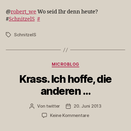
Wo
seid
@
robert_we
Wo seid Ihr denn heute?
Ihr
#
SchnitzelS
#
denn
he…
SchnitzelS
Schlagwörter
Kategorien
MICROBLOG
Krass. Ich hoffe, die
anderen …
Von
twitter
20. Juni 2013
Beitragsautor
Veröffentlichungsdatum
zu
Keine Kommentare
Krass.
Ich