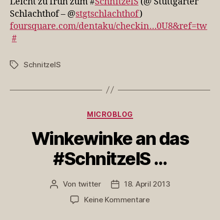
Leicht zu früh zum #
SchnitzelS
(@ Stuttgarter
zum
Schlachthof – @
stgtschlachthof
)
#Schnitzel…
foursquare.com/dentaku/checkin…0U8&ref=tw
#
SchnitzelS
Schlagwörter
Kategorien
MICROBLOG
Winkewinke an das
#SchnitzelS …
Von
twitter
18. April 2013
Beitragsautor
Veröffentlichungsdatum
zu
Keine Kommentare
Winkewinke