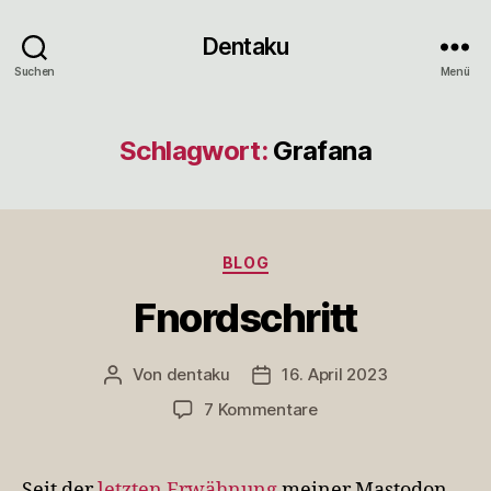
Dentaku
Suchen
Menü
Schlagwort:
Grafana
Kategorien
BLOG
Fnordschritt
Von
dentaku
16. April 2023
Beitragsautor
Veröffentlichungsdatum
zu
7 Kommentare
Fnordschritt
Seit der
letzten Erwähnung
meiner Mastodon-