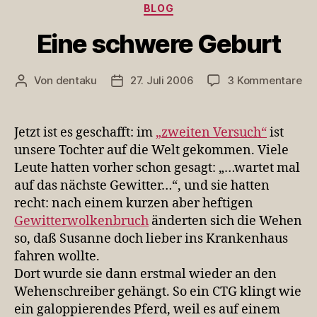
Kategorien
BLOG
Eine schwere Geburt
zu
Von
dentaku
27. Juli 2006
3 Kommentare
Beitragsautor
Veröffentlichungsdatum
Ein
sc
Ge
Jetzt ist es geschafft: im
„zweiten Versuch“
ist
unsere Tochter auf die Welt gekommen. Viele
Leute hatten vorher schon gesagt: „…wartet mal
auf das nächste Gewitter…“, und sie hatten
recht: nach einem kurzen aber heftigen
Gewitterwolkenbruch
änderten sich die Wehen
so, daß Susanne doch lieber ins Krankenhaus
fahren wollte.
Dort wurde sie dann erstmal wieder an den
Wehenschreiber gehängt. So ein CTG klingt wie
ein galoppierendes Pferd, weil es auf einem