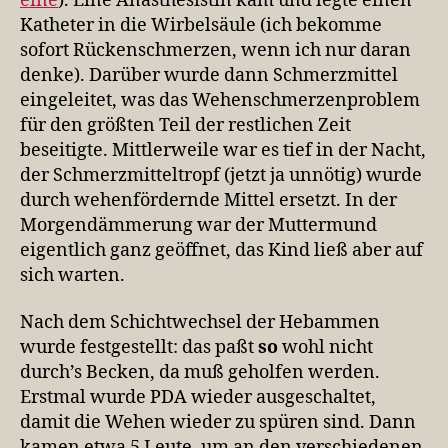
eine
). Eine Anästhesistin kam und legte einen
Katheter in die Wirbelsäule (ich bekomme
sofort Rückenschmerzen, wenn ich nur daran
denke). Darüber wurde dann Schmerzmittel
eingeleitet, was das Wehenschmerzenproblem
für den größten Teil der restlichen Zeit
beseitigte. Mittlerweile war es tief in der Nacht,
der Schmerzmitteltropf (jetzt ja unnötig) wurde
durch wehenfördernde Mittel ersetzt. In der
Morgendämmerung war der Muttermund
eigentlich ganz geöffnet, das Kind ließ aber auf
sich warten.
Nach dem Schichtwechsel der Hebammen
wurde festgestellt: das paßt
so
wohl nicht
durch’s Becken, da muß geholfen werden.
Erstmal wurde PDA wieder ausgeschaltet,
damit die Wehen wieder zu spüren sind. Dann
kamen etwa 5 Leute, um an den verschiedenen