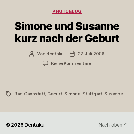
Kategorien
PHOTOBLOG
Simone und Susanne
kurz nach der Geburt
Von
dentaku
27. Juli 2006
Beitragsautor
Veröffentlichungsdatum
zu
Keine Kommentare
Simone
und
Susanne
kurz
Bad Cannstatt
,
Geburt
,
Simone
,
Stuttgart
,
Susanne
Schlagwörter
nach
der
Geburt
© 2026
Dentaku
Nach oben
↑