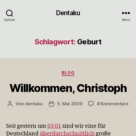
Dentaku
Suchen
Menü
Schlagwort:
Geburt
Kategorien
BLOG
Willkommen, Christoph
zu
Von
dentaku
5. Mai 2009
8 Kommentare
Beitragsautor
Veröffentlichungsdatum
Wil
Chr
Seit gestern um
03:01
sind wir eine für
Deutschland
überdurchschnittlich
große