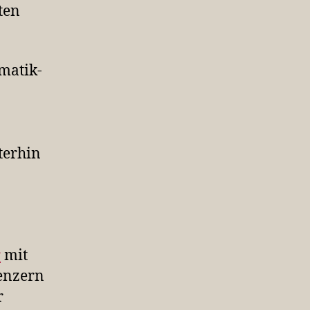
ten
matik-
terhin
r
mit
enzern
r