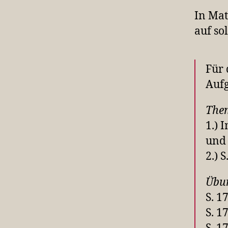
In Mat
auf so
Für
Auf
The
1.) 
und 
2.) 
Übu
S. 1
S. 1