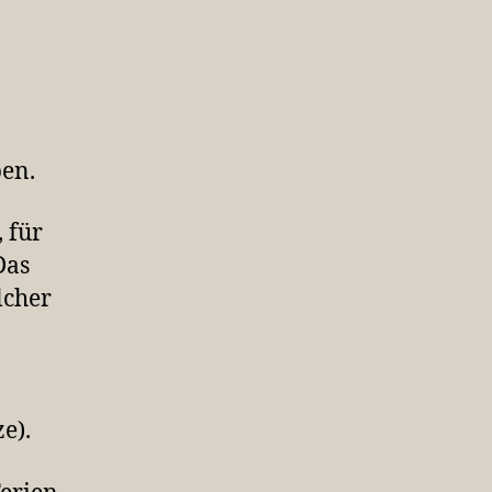
ben.
 für
Das
lcher
e).