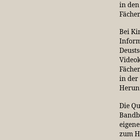
in den
Fächer
Bei Ki
Inform
Deusts
Video
Fächer
in de
Herunt
Die Qu
Bandb
eigene
zum He