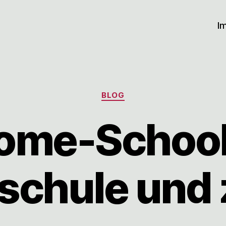
I
Kategorien
BLOG
me-School
schule und