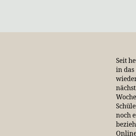
Seit h
in das
wieder
nächst
Wochen
Schüle
noch e
bezieh
Online