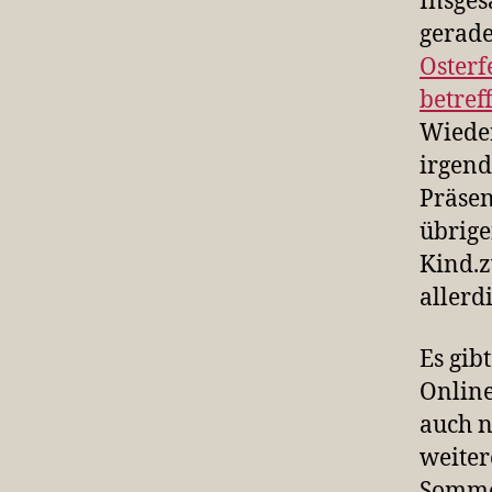
Insges
gerade
Osterf
betref
Wieder
irgend
Präsen
übrige
Kind.z
allerd
Es gib
Online
auch n
weiter
Sommer