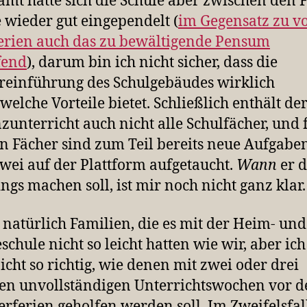
amt hatte sich die Schule aber zwischen den 
 wieder gut eingependelt (
im Gegensatz zu v
erien auch das zu bewältigende Pensum
fend
), darum bin ich nicht sicher, dass die
einführung des Schulgebäudes wirklich
welche Vorteile bietet. Schließlich enthält de
zunterricht auch nicht alle Schulfächer, und 
n Fächer sind zum Teil bereits neue Aufgaben
wei auf der Plattform aufgetaucht.
Wann
er d
ings machen soll, ist mir noch nicht ganz klar.
t natürlich Familien, die es mit der Heim- und
schule nicht so leicht hatten wie wir, aber ich
icht so richtig, wie denen mit zwei oder drei
en unvollständigen Unterrichtswochen vor d
ferien geholfen werden soll. Im Zweifelsfal