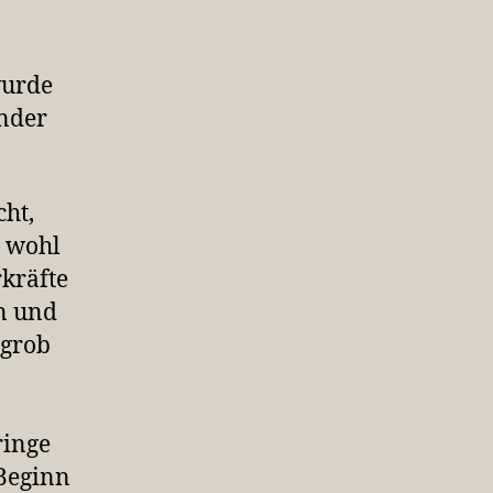
wurde
inder
cht,
d wohl
rkräfte
en und
 grob
ringe
 Beginn