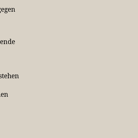
gegen
lgende
rstehen
hen