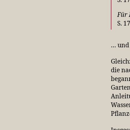
S. 1
Für 
S. 1
… und 
Gleich
die na
begann
Garten
Anleit
Wasser
Pflanz