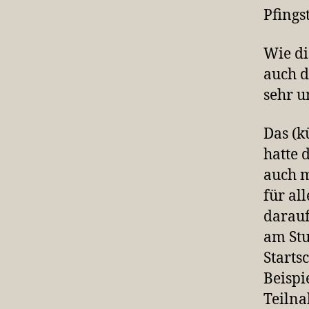
Pfings
Wie d
auch d
sehr u
Das (k
hatte 
auch m
für al
darauf
am Stu
Starts
Beispi
Teilna