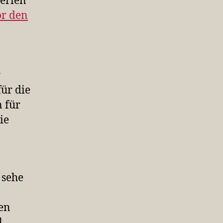
Ferien
or den
r
für die
 für
ie
 sehe
en
l