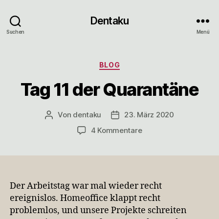
Dentaku
Suchen
Menü
Kategorien
BLOG
Tag 11 der Quarantäne
Von
dentaku
23. März 2020
Beitragsautor
Veröffentlichungsdatum
zu
4 Kommentare
Tag
11
der
Quarantäne
Der Arbeitstag war mal wieder recht
ereignislos. Homeoffice klappt recht
problemlos, und unsere Projekte schreiten