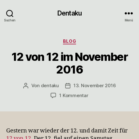
Dentaku
Suchen
Menü
Kategorien
BLOG
12 von 12 im November
2016
Von
dentaku
13. November 2016
Beitragsautor
Veröffentlichungsdatum
zu
1 Kommentar
12
von
12
im
November
Gestern war wieder der 12. und damit Zeit für
2016
12 von 12
. Der 12. fiel auf einen Samstag,