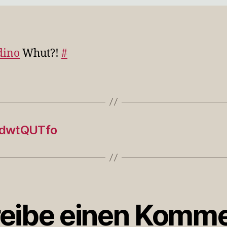
dino
Whut?!
#
cBdwtQUTfo
eibe einen Komme