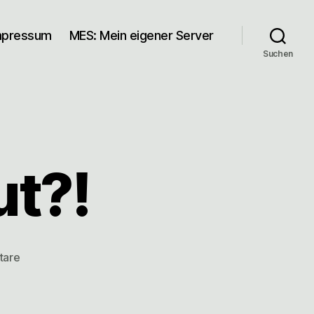
mpressum
MES: Mein eigener Server
Suchen
t?!
zu
tare
@giardino
Whut?!