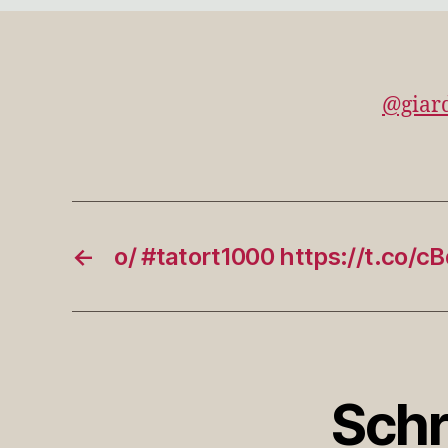
@giar
←
o/ #tatort1000 https://t.co/
Schr