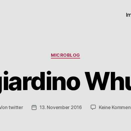
I
Kategorien
MICROBLOG
iardino Whu
Von
twitter
13. November 2016
Keine Kommen
itragsautor
Veröffentlichungsdatum