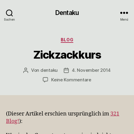
Dentaku
Suchen
Menü
Kategorien
BLOG
Zickzackkurs
Von
dentaku
4. November 2014
Beitragsautor
Veröffentlichungsdatum
zu
Keine Kommentare
Zickzackkurs
(Dieser Artikel erschien ursprünglich im
321
Blog!
):