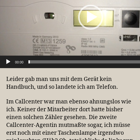
o
-
P
l
a
y
e
r
00:00
Leider gab man uns mit dem Gerät kein
Handbuch, und so landete ich am Telefon.
Im Callcenter war man ebenso ahnungslos wie
ich. Keiner der Mitarbeiter dort hatte bisher
einen solchen Zähler gesehen. Die zweite
Callcenter-Agentin mutmaßte sogar, ich müsse
erst noch mit einer Taschenlampe irgendwo