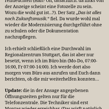
reinleuchten (Häh? Oh, tatsächlich: da links von
der Anzeige scheint eine Fotozelle zu sein.
Wozu die wohl gut ist…?). Der Satz „
Das ist alles
noch Zukunftsmusik.
“ fiel. Da wurde wohl mal
wieder die Modernisierung durchgeführt ohne
zu schulen oder die Dokumentation
nachzupflegen.
Ich erhielt schließlich eine Durchwahl im
Regionalzentrum Stuttgart, das ist aber nur
besetzt, wenn ich im Büro bin (Mo-Do, 07:00-
16:00, Fr 07:00-14:00). Ich werde dort also
morgen vom Büro aus anrufen und Euch dann
berichten, ob die mir weiterhelfen konnten…
Update:
die in der Ansage angegebenen
Öffnungszeiten gelten nur für die
Telefonzentrale. Die Techniker sind erst
Montag wieder erreichbar. (Das wirft natürlich