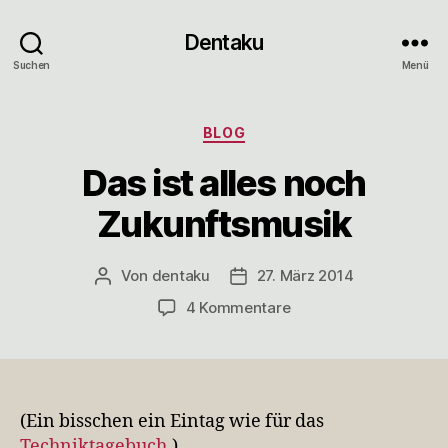
Dentaku
Suchen
Menü
Kategorien
BLOG
Das ist alles noch
Zukunftsmusik
Von
dentaku
27. März 2014
Beitragsautor
Veröffentlichungsdatum
zu
4 Kommentare
Das
ist
alles
noch
Zukunftsmusik
(Ein bisschen ein Eintag wie für das
Techniktagebuch
.)