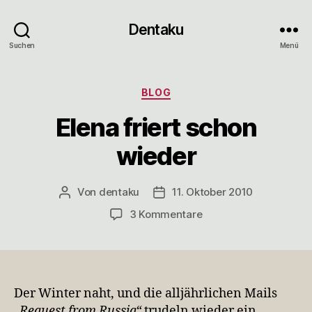
Dentaku
Suchen
Menü
Kategorien
BLOG
Elena friert schon
wieder
Von
dentaku
11. Oktober 2010
Beitragsautor
Veröffentlichungsdatum
zu
3 Kommentare
Elena
friert
schon
wieder
Der Winter naht, und die alljährlichen Mails
„Request from Russia“
trudeln wieder ein.