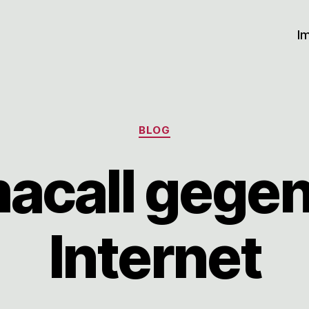
I
Kategorien
BLOG
macall gegen
Internet