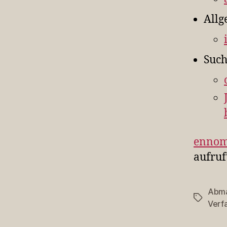
Allg
Such
ennom
aufruf
Abm
Schlagwö
Verf