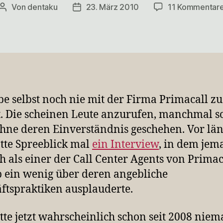
Von
dentaku
23. März 2010
11 Kommentar
Beitragsautor
Veröffentlichungsdatum
be selbst noch nie mit der Firma Primacall zu
. Die scheinen Leute anzurufen, manchmal so
hne deren Einverständnis geschehen. Vor lä
atte Spreeblick mal
ein Interview
, in dem jem
ch als einer der Call Center Agents von Primac
 ein wenig über deren angebliche
ftspraktiken ausplauderte.
tte jetzt wahrscheinlich schon seit 2008 nie