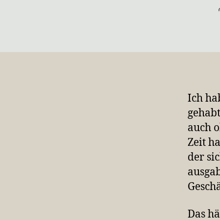
Ich ha
gehabt
auch o
Zeit h
der si
ausgab
Geschä
Das hä