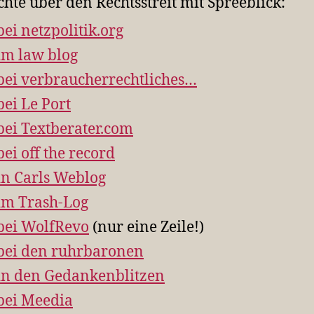
chte über den Rechtsstreit mit Spreeblick:
bei netzpolitik.org
im law blog
bei verbraucherrechtliches…
bei Le Port
bei Textberater.com
bei off the record
in Carls Weblog
im Trash-Log
bei WolfRevo
(nur eine Zeile!)
bei den ruhrbaronen
in den Gedankenblitzen
bei Meedia