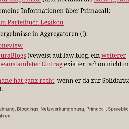
emeine Informationen über Primacall:
im Parteibuch Lexikon
ergebnisse in Aggregatoren (!):
oneview
JuraBlogs
(veweist auf law blog, ein
weiterer
beanstandeter Eintrag
existiert schon nicht m
ane hat ganz recht
, wenn er da zur Solidarit
t.
ahnung
,
Blogdings
,
Netzwerkumgebung
,
Primacall
,
Spreeblic
rter
ahren