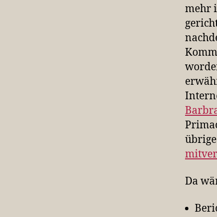
mehr i
gerich
nachde
Kommen
worden
erwähn
Intern
Barbra
Primac
übrig
mitver
Da wä
Beri