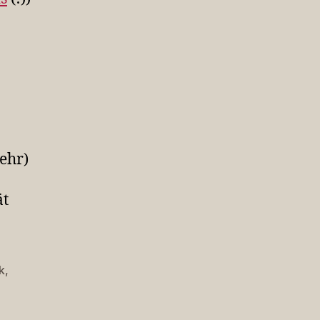
ehr)
ät
k
,