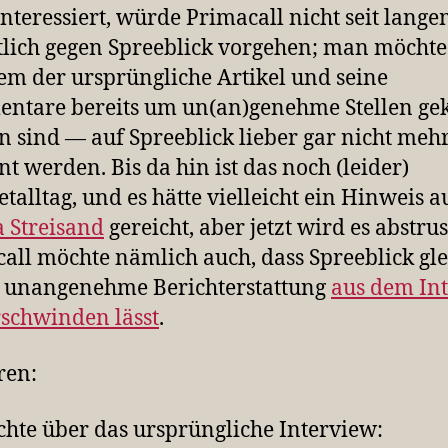
nteressiert, würde Primacall nicht seit lang
tlich gegen Spreeblick vorgehen; man möcht
m der ursprüngliche Artikel und seine
tare bereits um un(an)genehme Stellen ge
 sind — auf Spreeblick lieber gar nicht meh
t werden. Bis da hin ist das noch (leider)
etalltag, und es hätte vielleicht ein Hinweis a
 Streisand
gereicht, aber jetzt wird es abstrus
all möchte nämlich auch, dass Spreeblick gle
e unangenehme Berichterstattung
aus dem Int
schwinden lässt
.
ren:
chte über das ursprüngliche Interview: