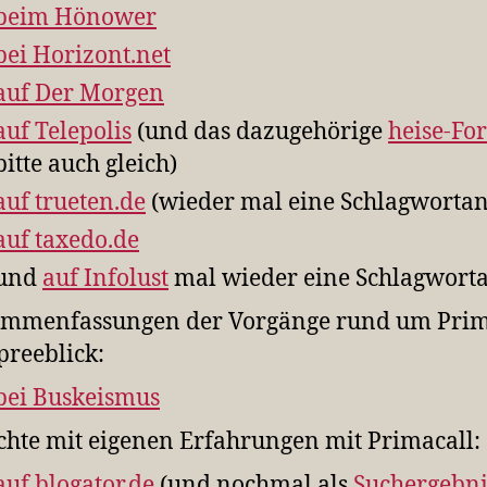
beim Hönower
bei Horizont.net
auf Der Morgen
auf Telepolis
(und das dazugehörige
heise-Fo
bitte auch gleich)
auf trueten.de
(wieder mal eine Schlagwortan
auf taxedo.de
und
auf Infolust
mal wieder eine Schlagworta
mmenfassungen der Vorgänge rund um Prim
Spreeblick:
bei Buskeismus
chte mit eigenen Erfahrungen mit Primacall:
auf blogator.de
(und nochmal als
Suchergebni