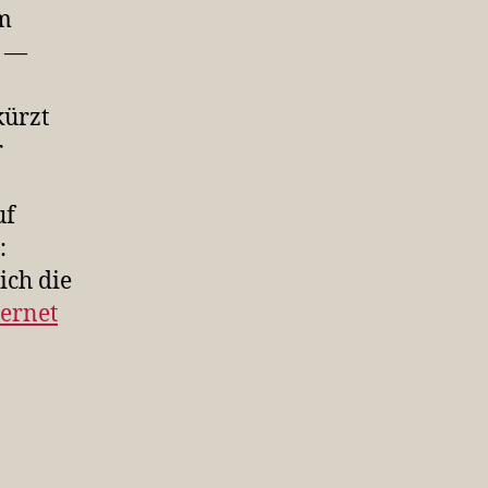
em
e —
kürzt
r
uf
:
ich die
ernet