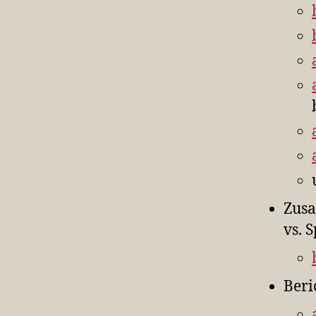
Zusa
vs. 
Beri