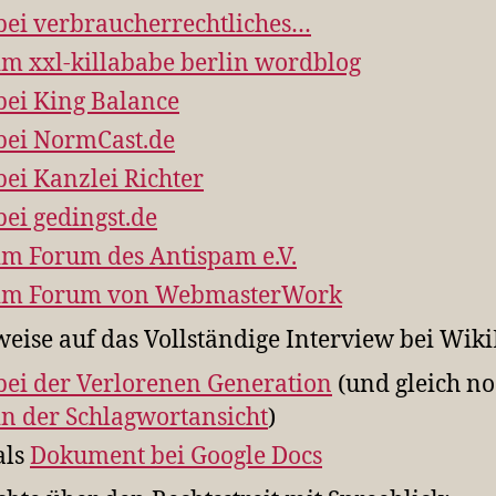
bei verbraucherrechtliches…
im xxl-killababe berlin wordblog
bei King Balance
bei NormCast.de
bei Kanzlei Richter
bei gedingst.de
im Forum des Antispam e.V.
im Forum von WebmasterWork
eise auf das Vollständige Interview bei Wiki
bei der Verlorenen Generation
(und gleich n
in der Schlagwortansicht
)
als
Dokument bei Google Docs