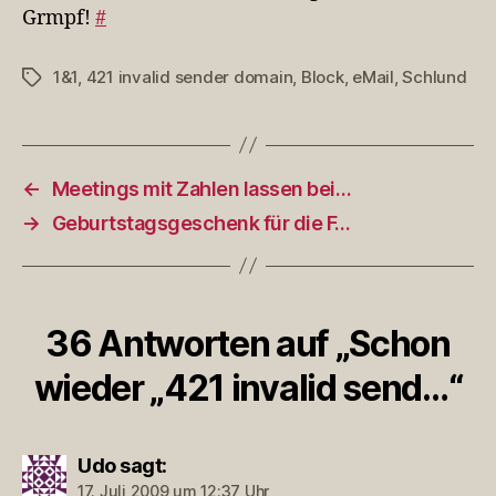
Grmpf!
#
1&1
,
421 invalid sender domain
,
Block
,
eMail
,
Schlund
Schlagwörter
←
Meetings mit Zahlen lassen bei…
→
Geburtstagsgeschenk für die F…
36 Antworten auf „Schon
wieder „421 invalid send…“
Udo
sagt:
17. Juli 2009 um 12:37 Uhr