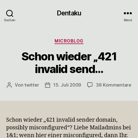
Dentaku
Suchen
Menü
Kategorien
MICROBLOG
Schon wieder „421
invalid send…
zu
Von
twitter
15. Juli 2009
36 Kommentare
Beitragsautor
Veröffentlichungsdatum
Sc
wi
„4
inv
se
Schon wieder „421 invalid sender domain,
possibly misconfigured“? Liebe Mailadmins bei
1&1; wenn hier einer misconfigured, dann Ihr.