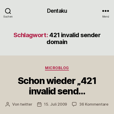
Dentaku
Suchen
Menü
Schlagwort:
421 invalid sender
domain
Kategorien
MICROBLOG
Schon wieder „421
invalid send…
zu
Von
twitter
15. Juli 2009
36 Kommentare
Beitragsautor
Veröffentlichungsdatum
Sc