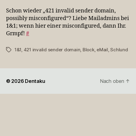
wi
„4
Schon wieder „421 invalid sender domain,
inv
possibly misconfigured“? Liebe Mailadmins bei
se
1&1; wenn hier einer misconfigured, dann Ihr.
Grmpf!
#
1&1
,
421 invalid sender domain
,
Block
,
eMail
,
Schlund
Schlagwörter
© 2026
Dentaku
Nach oben
↑