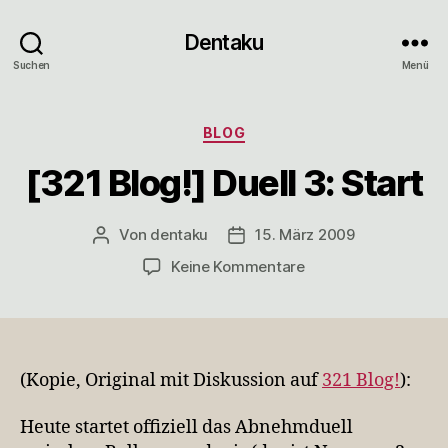
Dentaku
Suchen
Menü
Kategorien
BLOG
[321 Blog!] Duell 3: Start
Von
dentaku
15. März 2009
Beitragsautor
Veröffentlichungsdatum
zu
Keine Kommentare
[321
Blog!]
Duell
3:
Start
(Kopie, Original mit Diskussion auf
321 Blog!
):
Heute startet offiziell das Abnehmduell