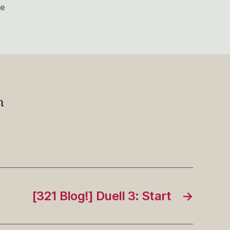
zu
re
@tristessedeluxe
In
dieser
Rei…
h
[321 Blog!] Duell 3: Start
→