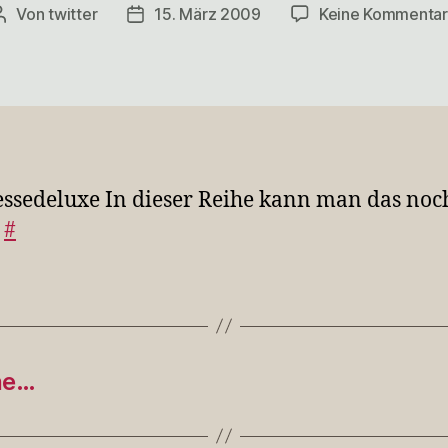
Von
twitter
15. März 2009
Keine Kommenta
Beitragsautor
Veröffentlichungsdatum
essedeluxe In dieser Reihe kann man das noc
.
#
ne…