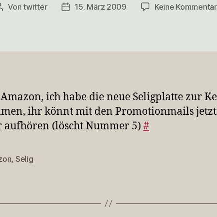
Von
twitter
15. März 2009
Keine Kommenta
Beitragsautor
Veröffentlichungsdatum
 Amazon, ich habe die neue Seligplatte zur K
en, ihr könnt mit den Promotionmails jetzt
 aufhören (löscht Nummer 5)
#
zon
,
Selig
rter