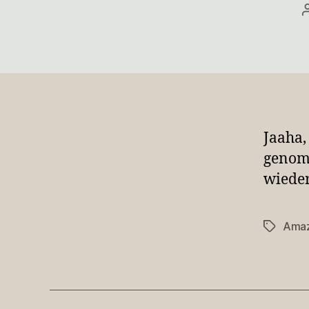
Jaaha,
genomm
wieder
Ama
Schlagwö