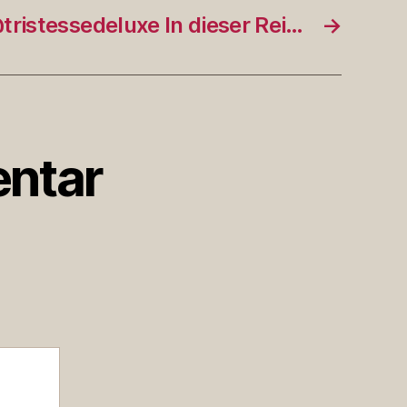
tristessedeluxe In dieser Rei…
→
ntar