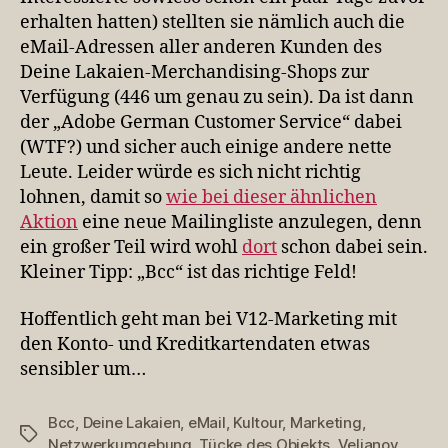
erhalten hatten) stellten sie nämlich auch die
eMail-Adressen aller anderen Kunden des
Deine Lakaien-Merchandising-Shops zur
Verfügung (446 um genau zu sein). Da ist dann
der „Adobe German Customer Service“ dabei
(WTF?) und sicher auch einige andere nette
Leute. Leider würde es sich nicht richtig
lohnen, damit so
wie bei dieser ähnlichen
Aktion
eine neue Mailingliste anzulegen, denn
ein großer Teil wird wohl
dort
schon dabei sein.
Kleiner Tipp: „Bcc“ ist das richtige Feld!
Hoffentlich geht man bei V12-Marketing mit
den Konto- und Kreditkartendaten etwas
sensibler um…
Bcc
,
Deine Lakaien
,
eMail
,
Kultour
,
Marketing
,
Schlagwörter
Netzwerkumgebung
,
Tücke des Objekts
,
Veljanov