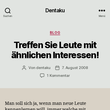
Dentaku
Suchen
Menü
Kategorien
BLOG
Treffen Sie Leute mit
ähnlichen Interessen!
Von
dentaku
7. August 2008
Beitragsautor
Veröffentlichungsdatum
zu
1 Kommentar
Treffen
Sie
Leute
mit
ähnlichen
Man soll sich ja, wenn man neue Leute
Interessen!
kennenlernen will, immer welche mit