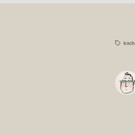
koch
Schlagwö