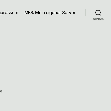
mpressum
MES: Mein eigener Server
Suchen
zu
re
„Rouladen“