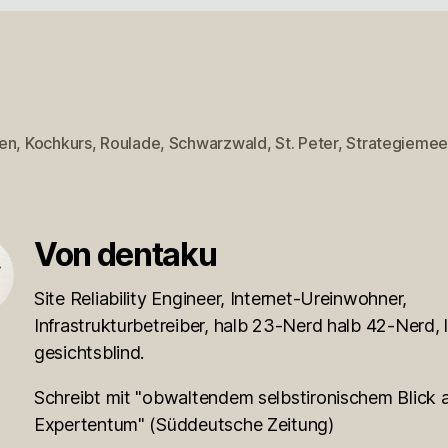
en
,
Kochkurs
,
Roulade
,
Schwarzwald
,
St. Peter
,
Strategiemee
rter
Von dentaku
Site Reliability Engineer, Internet-Ureinwohner,
Infrastrukturbetreiber, halb 23-Nerd halb 42-Nerd, l
gesichtsblind.
Schreibt mit "obwaltendem selbstironischem Blick a
Expertentum" (Süddeutsche Zeitung)