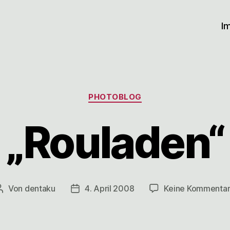
I
Kategorien
PHOTOBLOG
„Rouladen“
Von
dentaku
4. April 2008
Keine Kommenta
Beitragsautor
Veröffentlichungsdatum