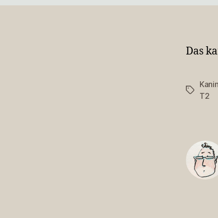
Das ka
Kani
Schlagwö
T2