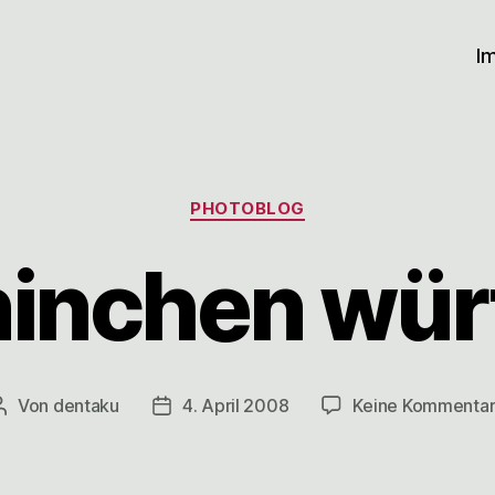
I
Kategorien
PHOTOBLOG
inchen wür
Von
dentaku
4. April 2008
Keine Kommenta
Beitragsautor
Veröffentlichungsdatum