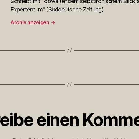
Schreibt mit "obwaltendem selbstironischem Blick a
Expertentum" (Süddeutsche Zeitung)
Archiv anzeigen
→
eibe einen Komme