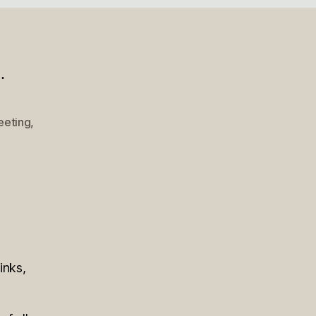
…
eeting
,
inks,