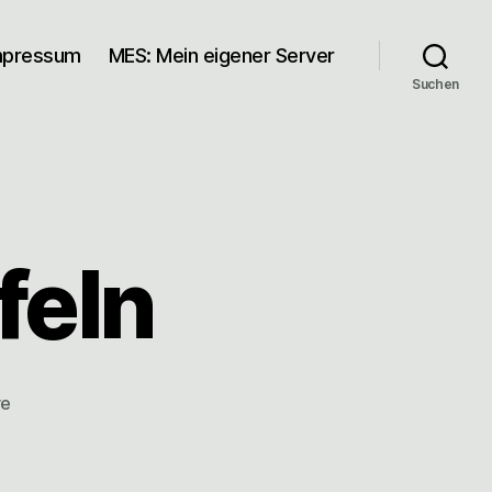
mpressum
MES: Mein eigener Server
Suchen
feln
zu
re
Kaninchen
würfeln