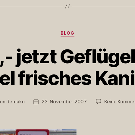
Kategorien
BLOG
l,- jetzt Geflüg
el frisches Ka
Von
dentaku
23. November 2007
Keine Komme
tragsautor
Veröffentlichungsdatum