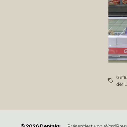
Gefl
Schlagwö
der L
© 2026
Dentaku
Präsentiert von WordPres