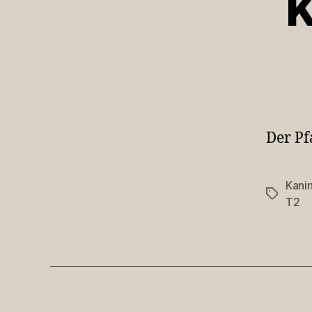
K
Der P
Kani
Schlagwö
T2