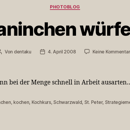
Kategorien
PHOTOBLOG
aninchen würfe
Von
dentaku
4. April 2008
Keine Kommenta
Beitragsautor
Veröffentlichungsdatum
nn bei der Menge schnell in Arbeit ausarten
nchen
,
kochen
,
Kochkurs
,
Schwarzwald
,
St. Peter
,
Strategiem
rter