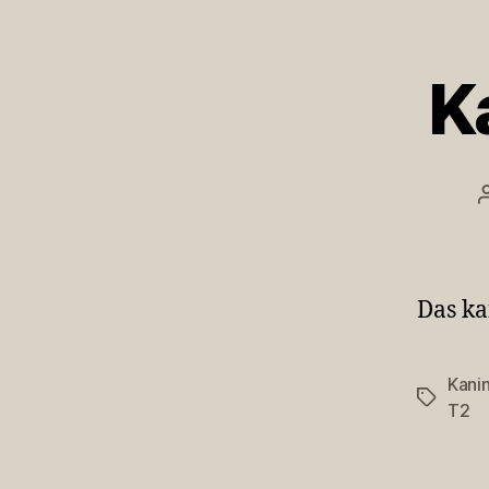
K
Das ka
Kani
Schlagwö
T2