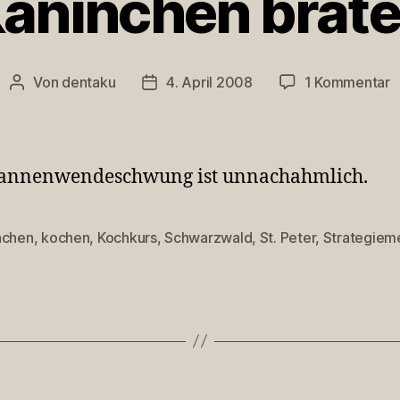
aninchen brat
z
Von
dentaku
4. April 2008
1 Kommentar
Beitragsautor
Veröffentlichungsdatum
K
b
fannenwendeschwung ist unnachahmlich.
nchen
,
kochen
,
Kochkurs
,
Schwarzwald
,
St. Peter
,
Strategiem
rter