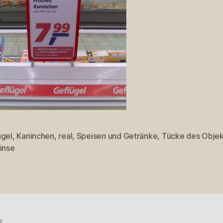
ügel
,
Kaninchen
,
real
,
Speisen und Getränke
,
Tücke des Objek
rter
inse
s