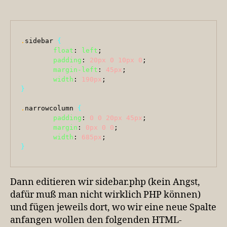
.
sidebar 
{
float
: 
left
;

padding
: 
20px
0
10px
0
;

margin-left
: 
45px
;

width
: 
190px
}
.
narrowcolumn 
{
padding
: 
0
0
20px
45px
;

margin
: 
0px
0
0
;

width
: 
685px
}
Dann editieren wir sidebar.php (kein Angst,
dafür muß man nicht wirklich PHP können)
und fügen jeweils dort, wo wir eine neue Spalte
anfangen wollen den folgenden HTML-