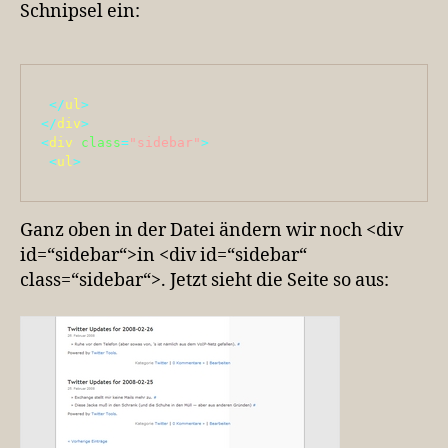
Schnipsel ein:
</
ul
>
</
div
>
<
div
class
=
"sidebar"
>
<
ul
>
Ganz oben in der Datei ändern wir noch <div
id=“sidebar“>in <div id=“sidebar“
class=“sidebar“>. Jetzt sieht die Seite so aus: