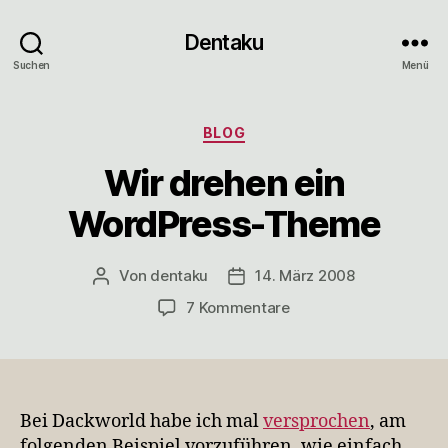
Dentaku
Suchen
Menü
Kategorien
BLOG
Wir drehen ein
WordPress-Theme
Von
dentaku
14. März 2008
Beitragsautor
Veröffentlichungsdatum
zu
7 Kommentare
Wir
drehen
ein
WordPress-
Theme
Bei Dackworld habe ich mal
versprochen
, am
folgenden Beispiel vorzuführen, wie einfach