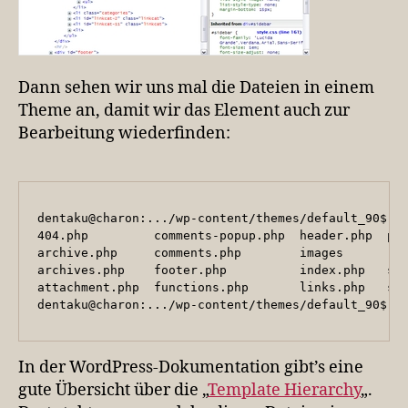
Dann sehen wir uns mal die Dateien in einem
Theme an, damit wir das Element auch zur
Bearbeitung wiederfinden:
dentaku@charon:.../wp-content/themes/default_90$ ls
404.php         comments-popup.php  header.php  pag
archive.php     comments.php        images      rtl
archives.php    footer.php          index.php   scr
attachment.php  functions.php       links.php   sea
dentaku@charon:.../wp-content/themes/default_90$
In der WordPress-Dokumentation gibt’s eine
gute Übersicht über die „
Template Hierarchy
„.