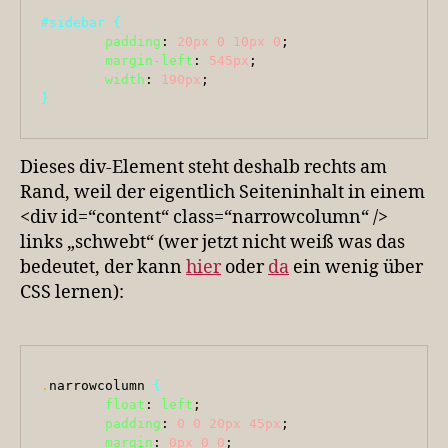
#sidebar
 {
padding
: 
20px
0
10px
0
;

margin-left
: 
545px
;

width
: 
190px
}
Dieses div-Element steht deshalb rechts am
Rand, weil der eigentlich Seiteninhalt in einem
<div id=“content“ class=“narrowcolumn“ />
links „schwebt“ (wer jetzt nicht weiß was das
bedeutet, der kann
hier
oder
da
ein wenig über
CSS lernen):
.
narrowcolumn 
{
float
: 
left
;

padding
: 
0
0
20px
45px
;

margin
: 
0px
0
0
;
