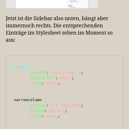
Jetzt ist die Sidebar also unten, hängt aber
immernoch rechts. Die entsprechenden
Einträge im Stylesheet sehen im Moment so
aus:
#sidebar
{
padding
: 
20px
0
10px
0
;

margin-left
: 
545px
;

width
: 
190px
}
.
narrowcolumn 
{
padding
: 
0
0
20px
45px
;

margin
: 
0px
0
0
;

width
: 
640px
}