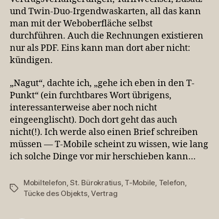
es
und Twin-Duo-Irgendwaskarten, all das kann
nicht
man mit der Weboberfläche selbst
mehr
durchführen. Auch die Rechnungen existieren
los
nur als PDF. Eins kann man dort aber nicht:
kündigen.
„Nagut“, dachte ich, „gehe ich eben in den T-
Punkt“ (ein furchtbares Wort übrigens,
interessanterweise aber noch nicht
eingeenglischt). Doch dort geht das auch
nicht(!). Ich werde also einen Brief schreiben
müssen — T-Mobile scheint zu wissen, wie lang
ich solche Dinge vor mir herschieben kann…
Mobiltelefon
,
St. Bürokratius
,
T-Mobile
,
Telefon
,
Schlagwörter
Tücke des Objekts
,
Vertrag