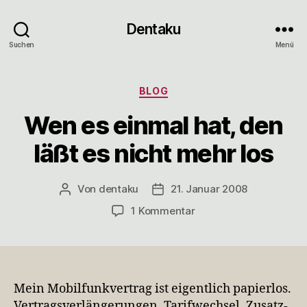
Dentaku
Suchen
Menü
Kategorien
BLOG
Wen es einmal hat, den
läßt es nicht mehr los
Von
dentaku
21. Januar 2008
Beitragsautor
Veröffentlichungsdatum
zu
1 Kommentar
Wen
es
einmal
hat,
den
Mein Mobilfunkvertrag ist eigentlich papierlos.
läßt
Vertragsverlängerungen, Tarifwechsel, Zusatz-