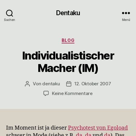
Dentaku
Suchen
Menü
Kategorien
BLOG
Individualistischer
Macher (IM)
Von
dentaku
12. Oktober 2007
Beitragsautor
Veröffentlichungsdatum
zu
Keine Kommentare
Individualistischer
Macher
(IM)
Im Moment ist ja dieser
Psychotest von Egoload
schwer in Mode (siehe z.B.
da
,
da
und
da
). Das