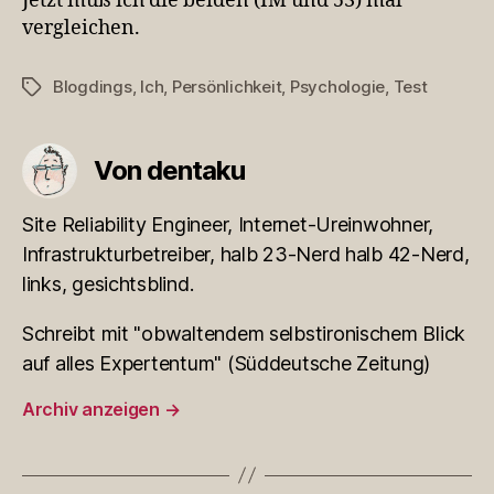
Jetzt muß ich die beiden (IM und 53) mal
vergleichen.
Blogdings
,
Ich
,
Persönlichkeit
,
Psychologie
,
Test
Schlagwörter
Von dentaku
Site Reliability Engineer, Internet-Ureinwohner,
Infrastrukturbetreiber, halb 23-Nerd halb 42-Nerd,
links, gesichtsblind.
Schreibt mit "obwaltendem selbstironischem Blick
auf alles Expertentum" (Süddeutsche Zeitung)
Archiv anzeigen
→