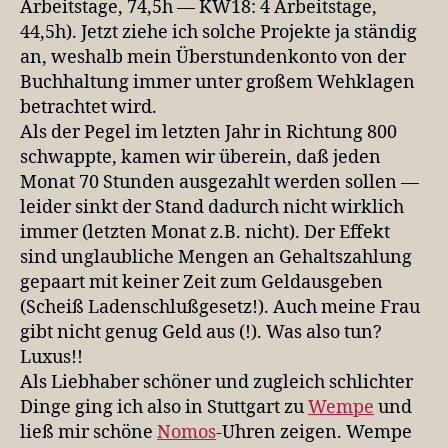
Arbeitstage, 74,5h — KW18: 4 Arbeitstage,
44,5h). Jetzt ziehe ich solche Projekte ja ständig
an, weshalb mein Überstundenkonto von der
Buchhaltung immer unter großem Wehklagen
betrachtet wird.
Als der Pegel im letzten Jahr in Richtung 800
schwappte, kamen wir überein, daß jeden
Monat 70 Stunden ausgezahlt werden sollen —
leider sinkt der Stand dadurch nicht wirklich
immer (letzten Monat z.B. nicht). Der Effekt
sind unglaubliche Mengen an Gehaltszahlung
gepaart mit keiner Zeit zum Geldausgeben
(Scheiß Ladenschlußgesetz!). Auch meine Frau
gibt nicht genug Geld aus (!). Was also tun?
Luxus!!
Als Liebhaber schöner und zugleich schlichter
Dinge ging ich also in Stuttgart zu
Wempe
und
ließ mir schöne
Nomos
-Uhren zeigen. Wempe