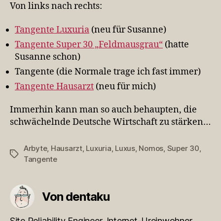
Von links nach rechts:
Tangente
Luxuria
(neu für Susanne)
Tangente
Super 30 „Feldmausgrau“
(hatte
Susanne schon)
Tangente (die Normale trage ich fast immer)
Tangente
Hausarzt
(neu für mich)
Immerhin kann man so auch behaupten, die
schwächelnde Deutsche Wirtschaft zu stärken…
Arbyte
,
Hausarzt
,
Luxuria
,
Luxus
,
Nomos
,
Super 30
,
Schlagwörter
Tangente
Von dentaku
Site Reliability Engineer, Internet-Ureinwohner,