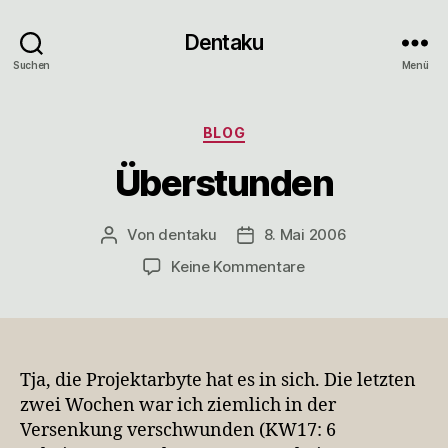
Dentaku
Suchen
Menü
Kategorien
BLOG
Überstunden
Von
dentaku
8. Mai 2006
Beitragsautor
Veröffentlichungsdatum
zu
Keine Kommentare
Überstunden
Tja, die Projektarbyte hat es in sich. Die letzten
zwei Wochen war ich ziemlich in der
Versenkung verschwunden (KW17: 6