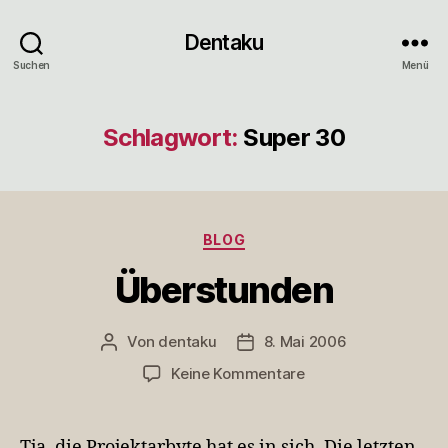
Dentaku
Suchen
Menü
Schlagwort:
Super 30
Kategorien
BLOG
Überstunden
Von
dentaku
8. Mai 2006
Beitragsautor
Veröffentlichungsdatum
zu
Keine Kommentare
Überstunden
Tja, die Projektarbyte hat es in sich. Die letzten