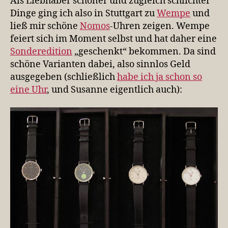
Als Liebhaber schöner und zugleich schlichter
Dinge ging ich also in Stuttgart zu
Wempe
und
ließ mir schöne
Nomos
-Uhren zeigen. Wempe
feiert sich im Moment selbst und hat daher eine
Sonderedition
„geschenkt“ bekommen. Da sind
schöne Varianten dabei, also sinnlos Geld
ausgegeben (schließlich
habe ich ja schon so
eine Uhr
, und Susanne eigentlich auch):