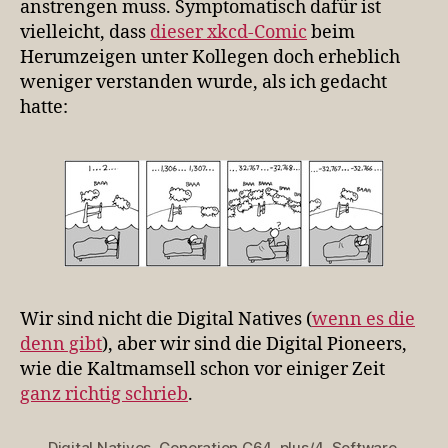
anstrengen muss. Symptomatisch dafür ist
vielleicht, dass
dieser xkcd-Comic
beim
Herumzeigen unter Kollegen doch erheblich
weniger verstanden wurde, als ich gedacht
hatte:
Wir sind nicht die Digital Natives (
wenn es die
denn gibt
), aber wir sind die Digital Pioneers,
wie die Kaltmamsell schon vor einiger Zeit
ganz richtig schrieb
.
Digital Natives
,
Generation C64
,
plus/4
,
Software
,