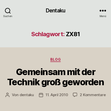
Dentaku
Suchen
Menü
Schlagwort:
ZX81
Kategorien
BLOG
Gemeinsam mit der
Technik groß geworden
zu
Von
dentaku
11. April 2010
2 Kommentare
Beitragsautor
Veröffentlichungsdatum
Ge
mi
de