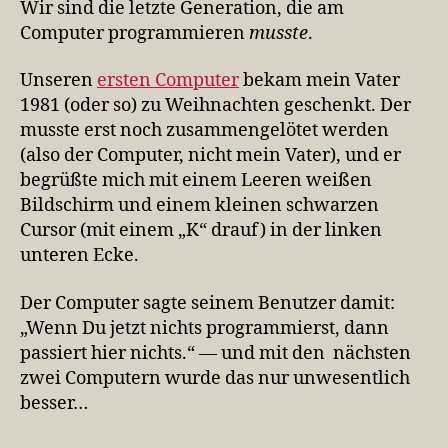
Wir sind die letzte Generation, die am
Te
Computer programmieren
musste
.
gr
ge
Unseren
ersten Computer
bekam mein Vater
1981 (oder so) zu Weihnachten geschenkt. Der
musste erst noch zusammengelötet werden
(also der Computer, nicht mein Vater), und er
begrüßte mich mit einem Leeren weißen
Bildschirm und einem kleinen schwarzen
Cursor (mit einem „K“ drauf) in der linken
unteren Ecke.
Der Computer sagte seinem Benutzer damit:
„Wenn Du jetzt nichts programmierst, dann
passiert hier nichts.“ — und mit den nächsten
zwei Computern wurde das nur unwesentlich
besser…