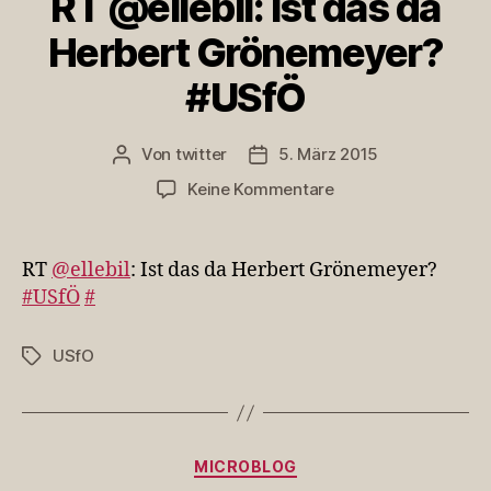
RT @ellebil: Ist das da
Herbert Grönemeyer?
#USfÖ
Von
twitter
5. März 2015
Beitragsautor
Veröffentlichungsdatum
zu
Keine Kommentare
RT
@ellebil:
Ist
RT
@ellebil
: Ist das da Herbert Grönemeyer?
das
#USfÖ
#
da
Herbert
USfO
Schlagwörter
Grönemeyer?
#USfÖ
Kategorien
MICROBLOG