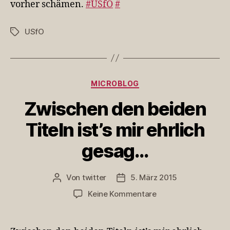
vorher schämen.
#USfÖ
#
weni
nich
USfO
Schlagwörter
sch
vorh
sc…
Kategorien
MICROBLOG
Zwischen den beiden
Titeln ist’s mir ehrlich
gesag…
Von
twitter
5. März 2015
Beitragsautor
Veröffentlichungsdatum
zu
Keine Kommentare
Zwischen
den
beiden