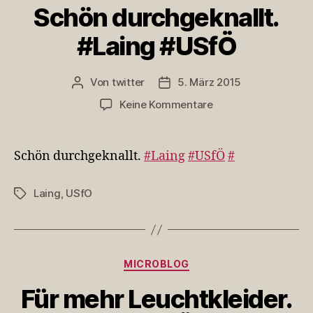
Schön durchgeknallt.
#Laing #USfÖ
Von
twitter
5. März 2015
Beitragsautor
Veröffentlichungsdatum
zu
Keine Kommentare
Schön
durchgeknallt.
#Laing
Schön durchgeknallt.
#Laing
#USfÖ
#
#USfÖ
Laing
,
USfO
Schlagwörter
Kategorien
MICROBLOG
Für mehr Leuchtkleider.