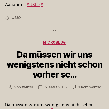
Äääähm…
#USfÖ
#
USfO
Schlagwörter
Kategorien
MICROBLOG
Da müssen wir uns
wenigstens nicht schon
vorher sc…
zu
Von
twitter
5. März 2015
1 Kommentar
Beitragsautor
Veröffentlichungsdatum
Da
müs
wir
Da müssen wir uns wenigstens nicht schon
uns