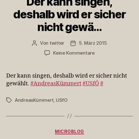
Der kann singen,
deshalb wird er sicher
nicht gewä…
Von
twitter
5. März 2015
Beitragsautor
Veröffentlichungsdatum
zu
Keine Kommentare
Der
kann
singen,
Der kann singen, deshalb wird er sicher nicht
deshalb
gewählt.
#AndreasKümmert
#USfÖ
#
wird
er
AndreasKümmert
,
USfO
Schlagwörter
sicher
nicht
gewä…
Kategorien
MICROBLOG