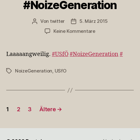
#NoizeGeneration
Von
twitter
5. März 2015
Beitragsautor
Veröffentlichungsdatum
zu
Keine Kommentare
Laaaaangweilig.
#USfÖ
#NoizeGeneration
Laaaaangweilig.
#USfÖ
#NoizeGeneration
#
NoizeGeneration
,
USfO
Schlagwörter
Seitennummerierung
1
2
3
Ältere
→
der
Beiträge