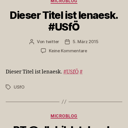
MICROBLOG
Dieser Titel ist lenaesk.
#USfÖ
Von
twitter
5. März 2015
Beitragsautor
Veröffentlichungsdatum
zu
Keine Kommentare
Dieser
Titel
ist
Dieser Titel ist lenaesk.
#USfÖ
#
lenaesk.
#USfÖ
USfO
Schlagwörter
Kategorien
MICROBLOG