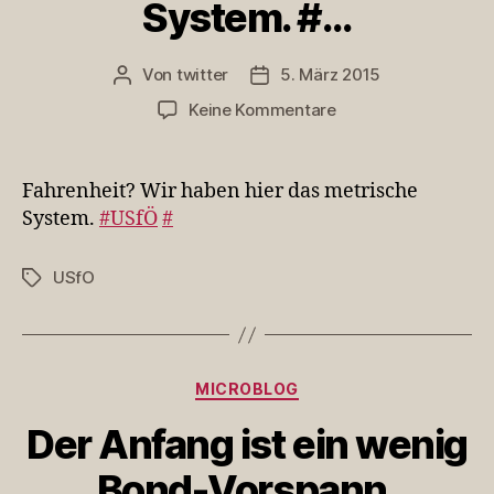
System. #…
Von
twitter
5. März 2015
Beitragsautor
Veröffentlichungsdatum
zu
Keine Kommentare
Fahrenheit?
Wir
haben
Fahrenheit? Wir haben hier das metrische
hier
System.
#USfÖ
#
das
metrische
USfO
Schlagwörter
System.
#…
Kategorien
MICROBLOG
Der Anfang ist ein wenig
Bond-Vorspann.