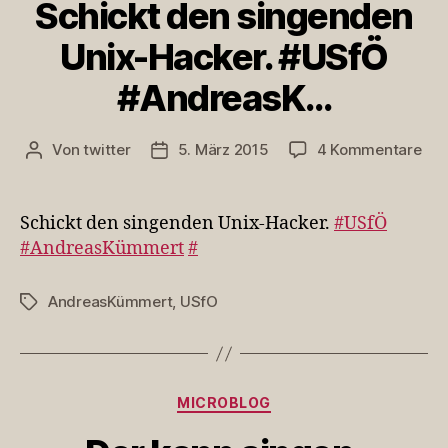
Schickt den singenden
Unix-Hacker. #USfÖ
#AndreasK…
zu
Von
twitter
5. März 2015
4 Kommentare
Beitragsautor
Veröffentlichungsdatum
Sch
den
sin
Schickt den singenden Unix-Hacker.
#USfÖ
Uni
#AndreasKümmert
#
Hac
#U
AndreasKümmert
,
USfO
Schlagwörter
#An
Kategorien
MICROBLOG