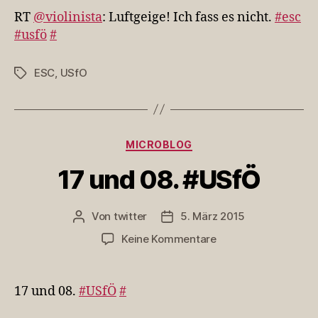
Luftgeige!
RT
@violinista
: Luftgeige! Ich fass es nicht.
#esc
Ich
#usfö
#
fass
es
ESC
,
USfO
Schlagwörter
nicht.
#esc…
Kategorien
MICROBLOG
17 und 08. #USfÖ
Von
twitter
5. März 2015
Beitragsautor
Veröffentlichungsdatum
zu
Keine Kommentare
17
und
08.
17 und 08.
#USfÖ
#
#USfÖ