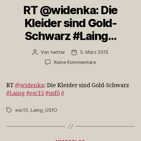
RT @widenka: Die
Kleider sind Gold-
Schwarz #Laing…
Von
twitter
5. März 2015
Beitragsautor
Veröffentlichungsdatum
zu
Keine Kommentare
RT
@widenka:
Die
RT
@widenka
: Die Kleider sind Gold-Schwarz
Kleider
#Laing
#esc15
#usfö
#
sind
Gold-
esc15
,
Laing
,
USfO
Schlagwörter
Schwarz
#Laing…
Kategorien