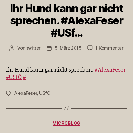
Ihr Hund kann gar nicht
sprechen. #AlexaFeser
#USf…
zu
Von
twitter
5. März 2015
1 Kommentar
Beitragsautor
Veröffentlichungsdatum
Ihr
Hun
kan
Ihr Hund kann gar nicht sprechen.
#AlexaFeser
gar
#USfÖ
#
nich
spre
AlexaFeser
,
USfO
Schlagwörter
#Ale
#US
Kategorien
MICROBLOG