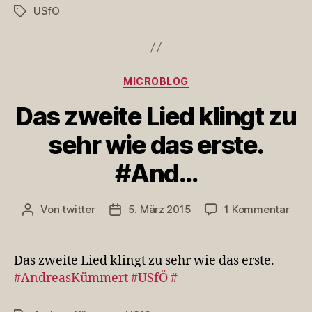
USfO
Schlagwörter
Kategorien
MICROBLOG
Das zweite Lied klingt zu
sehr wie das erste.
#And…
zu
Von
twitter
5. März 2015
1 Kommentar
Beitragsautor
Veröffentlichungsdatum
Das
zwei
Lied
Das zweite Lied klingt zu sehr wie das erste.
kling
#AndreasKümmert
#USfÖ
#
zu
sehr