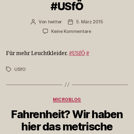
#USfÖ
Von
twitter
5. März 2015
Beitragsautor
Veröffentlichungsdatum
zu
Keine Kommentare
Für
mehr
Leuchtkleider.
Für mehr Leuchtkleider.
#USfÖ
#
#USfÖ
USfO
Schlagwörter
Kategorien
MICROBLOG
Fahrenheit? Wir haben
hier das metrische