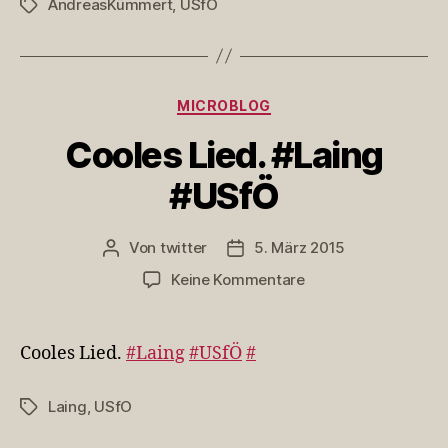
AndreasKümmert
,
USfO
Schlagwörter
wie
das
erst
#An
Kategorien
MICROBLOG
Cooles Lied. #Laing
#USfÖ
Von
twitter
5. März 2015
Beitragsautor
Veröffentlichungsdatum
zu
Keine Kommentare
Cooles
Lied.
#Laing
Cooles Lied.
#Laing
#USfÖ
#
#USfÖ
Laing
,
USfO
Schlagwörter