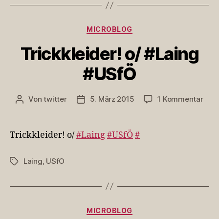
Kategorien
MICROBLOG
Trickkleider! o/ #Laing
#USfÖ
zu
Von
twitter
5. März 2015
1 Kommentar
Beitragsautor
Veröffentlichungsdatum
Tric
o/
#Lai
Trickkleider! o/
#Laing
#USfÖ
#
#US
Laing
,
USfO
Schlagwörter
Kategorien
MICROBLOG