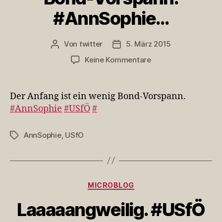
#AnnSophie…
Von
twitter
5. März 2015
Beitragsautor
Veröffentlichungsdatum
zu
Keine Kommentare
Der
Anfang
ist
Der Anfang ist ein wenig Bond-Vorspann.
ein
#AnnSophie
#USfÖ
#
wenig
Bond-
AnnSophie
,
USfO
Schlagwörter
Vorspann.
#AnnSophie…
Kategorien
MICROBLOG
Laaaaangweilig. #USfÖ