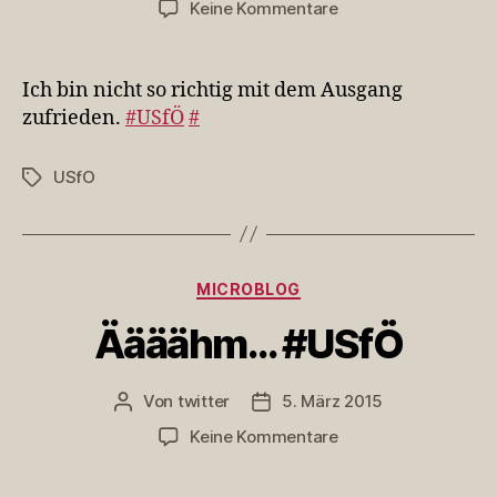
zu
Keine Kommentare
Ich
bin
nicht
Ich bin nicht so richtig mit dem Ausgang
so
zufrieden.
#USfÖ
#
richtig
mit
USfO
Schlagwörter
dem
Ausgang
zufrieden…
Kategorien
MICROBLOG
Äääähm… #USfÖ
Von
twitter
5. März 2015
Beitragsautor
Veröffentlichungsdatum
zu
Keine Kommentare
Äääähm…
#USfÖ