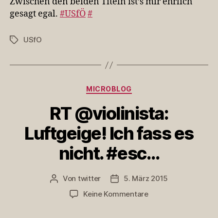
Zwischen den beiden Titeln ist’s mir ehrlich
Titeln
gesagt egal.
#USfÖ
#
ist’s
mir
USfO
Schlagwörter
ehrlich
gesag…
Kategorien
MICROBLOG
RT @violinista:
Luftgeige! Ich fass es
nicht. #esc…
Von
twitter
5. März 2015
Beitragsautor
Veröffentlichungsdatum
zu
Keine Kommentare
RT
@violinista: