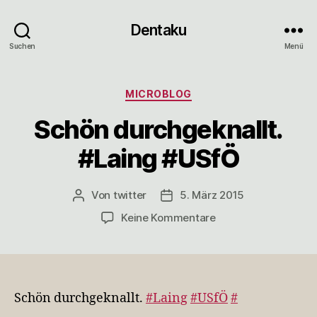
Dentaku
Suchen
Menü
Kategorien
MICROBLOG
Schön durchgeknallt.
#Laing #USfÖ
Von
twitter
5. März 2015
Beitragsautor
Veröffentlichungsdatum
zu
Keine Kommentare
Schön
durchgeknallt.
#Laing
#USfÖ
Schön durchgeknallt.
#Laing
#USfÖ
#