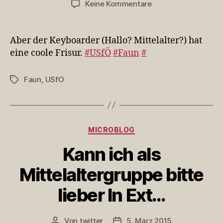
zu
Keine Kommentare
Aber
der
Keyboarder
Aber der Keyboarder (Hallo? Mittelalter?) hat
(Hallo?
eine coole Frisur.
#USfÖ
#Faun
#
Mittelalter?)
hat
Faun
,
USfO
Schlagwörter
eine…
Kategorien
MICROBLOG
Kann ich als
Mittelaltergruppe bitte
lieber In Ext…
Von
twitter
5. März 2015
Beitragsautor
Veröffentlichungsdatum