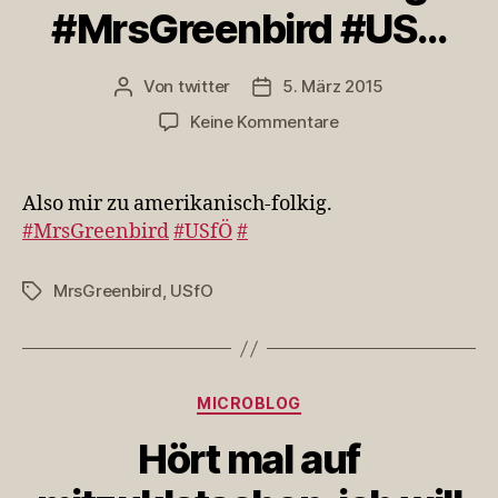
#MrsGreenbird #US…
Von
twitter
5. März 2015
Beitragsautor
Veröffentlichungsdatum
zu
Keine Kommentare
Also
mir
zu
Also mir zu amerikanisch-folkig.
amerikanisch-
#MrsGreenbird
#USfÖ
#
folkig.
#MrsGreenbird
MrsGreenbird
,
USfO
Schlagwörter
#US…
Kategorien
MICROBLOG
Hört mal auf