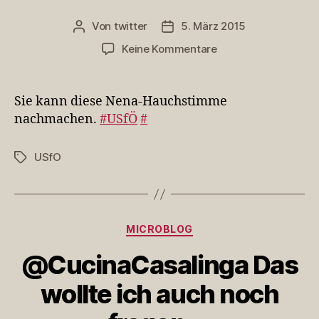
Von
twitter
5. März 2015
Beitragsautor
Veröffentlichungsdatum
zu
Keine Kommentare
Sie
kann
diese
Sie kann diese Nena-Hauchstimme
Nena-
nachmachen.
#USfÖ
#
Hauchstimme
nachmachen.
USfO
Schlagwörter
#USfÖ
Kategorien
MICROBLOG
@CucinaCasalinga Das
wollte ich auch noch