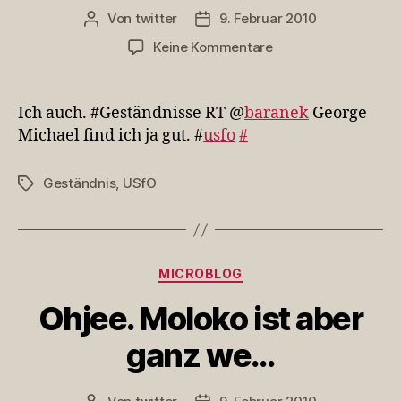
Von
twitter
9. Februar 2010
Beitragsautor
Veröffentlichungsdatum
zu
Keine Kommentare
Ich
auch.
#Geständnisse
Ich auch. #Geständnisse RT @
baranek
George
RT
Michael find ich ja gut. #
usfo
#
@b…
Geständnis
,
USfO
Schlagwörter
Kategorien
MICROBLOG
Ohjee. Moloko ist aber
ganz we…