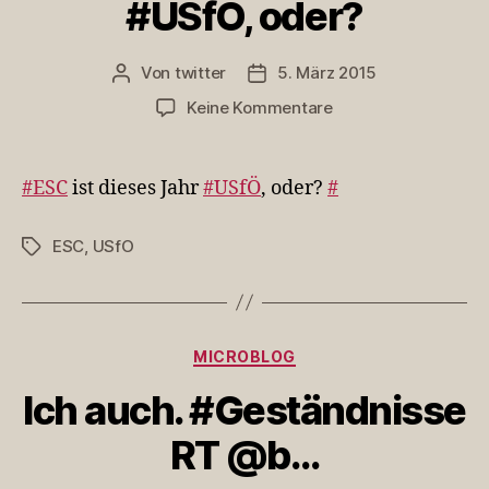
#USfÖ, oder?
Von
twitter
5. März 2015
Beitragsautor
Veröffentlichungsdatum
zu
Keine Kommentare
#ESC
ist
dieses
#ESC
ist dieses Jahr
#USfÖ
, oder?
#
Jahr
#USfÖ,
ESC
,
USfO
Schlagwörter
oder?
Kategorien
MICROBLOG
Ich auch. #Geständnisse
RT @b…