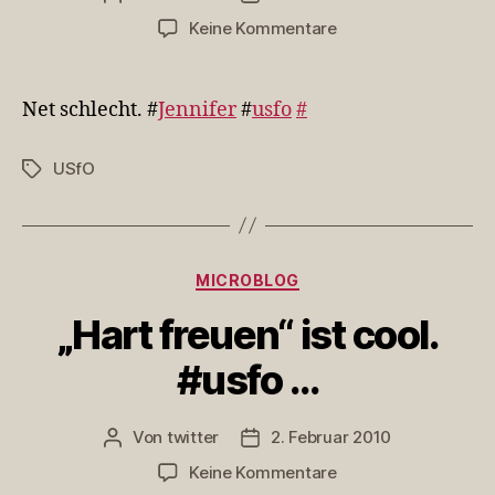
zu
Keine Kommentare
Net
schlecht.
#Jennifer
Net schlecht. #
Jennifer
#
usfo
#
#usfo
USfO
Schlagwörter
Kategorien
MICROBLOG
„Hart freuen“ ist cool.
#usfo …
Von
twitter
2. Februar 2010
Beitragsautor
Veröffentlichungsdatum
zu
Keine Kommentare