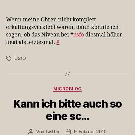
Wenn
meine
Ohren
Wenn meine Ohren nicht komplett
nicht
erkältungsverklebt wären, dann könnte ich
komplet…
sagen, ob das Niveau bei #
usfo
diesmal höher
liegt als letztesmal.
#
USfO
Schlagwörter
Kategorien
MICROBLOG
Kann ich bitte auch so
eine sc…
Von
twitter
9. Februar 2010
Beitragsautor
Veröffentlichungsdatum