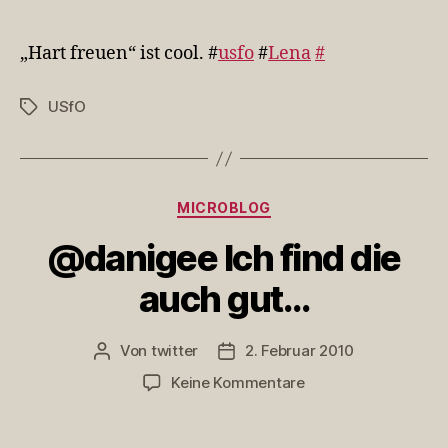
„Hart
freuen“
ist
„Hart freuen“ ist cool. #
usfo
#
Lena
#
cool.
#usfo
USfO
Schlagwörter
…
Kategorien
MICROBLOG
@danigee Ich find die
auch gut…
Von
twitter
2. Februar 2010
Beitragsautor
Veröffentlichungsdatum
zu
Keine Kommentare
@danigee
Ich
find