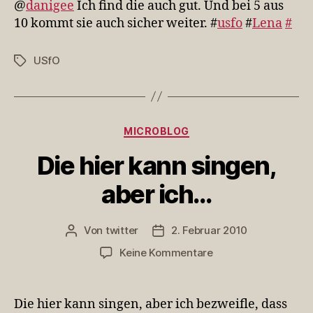
@
danigee
Ich find die auch gut. Und bei 5 aus
die
10 kommt sie auch sicher weiter. #
usfo
#
Lena
#
auch
gut…
USfO
Schlagwörter
Kategorien
MICROBLOG
Die hier kann singen,
aber ich…
Von
twitter
2. Februar 2010
Beitragsautor
Veröffentlichungsdatum
zu
Keine Kommentare
Die
hier
kann
Die hier kann singen, aber ich bezweifle, dass