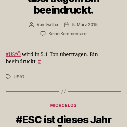
beeindruckt.
Von
twitter
5. März 2015
Beitragsautor
Veröffentlichungsdatum
zu
Keine Kommentare
#USfÖ
wird
in
#USfÖ
wird in 5.1-Ton übertragen. Bin
5.1-
beeindruckt.
#
Ton
übertragen.
USfO
Schlagwörter
Bin
beeindruckt.
Kategorien
MICROBLOG
#ESC ist dieses Jahr