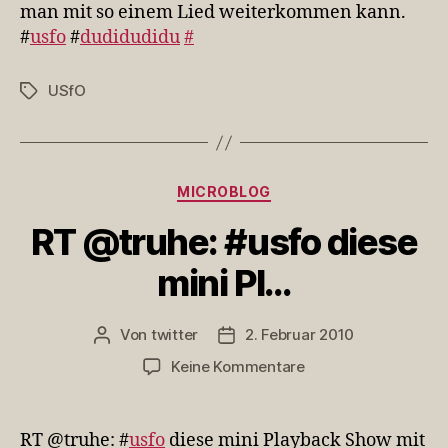
singen,
man mit so einem Lied weiterkommen kann.
aber
#
usfo
#
dudidudidu
#
ich…
USfO
Schlagwörter
Kategorien
MICROBLOG
RT @truhe: #usfo diese
mini Pl…
Von
twitter
2. Februar 2010
Beitragsautor
Veröffentlichungsdatum
zu
Keine Kommentare
RT
@truhe:
#usfo
RT @truhe: #
usfo
diese mini Playback Show mit