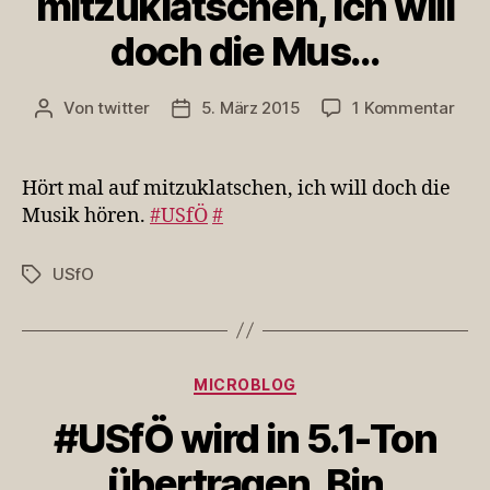
mitzuklatschen, ich will
doch die Mus…
zu
Von
twitter
5. März 2015
1 Kommentar
Beitragsautor
Veröffentlichungsdatum
Hört
mal
auf
Hört mal auf mitzuklatschen, ich will doch die
mitz
Musik hören.
#USfÖ
#
ich
will
USfO
Schlagwörter
doc
die
Mus
Kategorien
MICROBLOG
#USfÖ wird in 5.1-Ton
übertragen. Bin