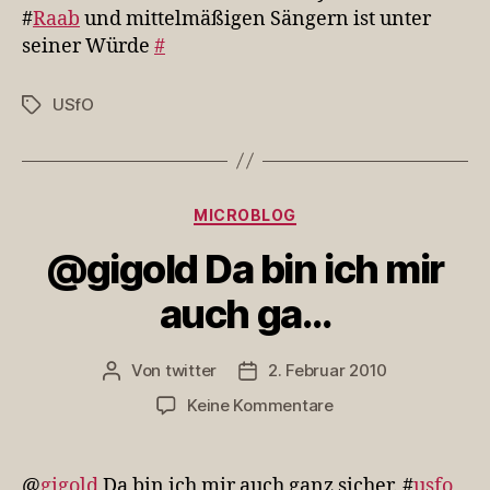
diese
#
Raab
und mittelmäßigen Sängern ist unter
mini
seiner Würde
#
Pl…
USfO
Schlagwörter
Kategorien
MICROBLOG
@gigold Da bin ich mir
auch ga…
Von
twitter
2. Februar 2010
Beitragsautor
Veröffentlichungsdatum
zu
Keine Kommentare
@gigold
Da
bin
@
gigold
Da bin ich mir auch ganz sicher. #
usfo