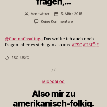
fragen,…
Von
twitter
5. März 2015
Beitragsautor
Veröffentlichungsdatum
zu
Keine Kommentare
@CucinaCasalinga
Das
wollte
@CucinaCasalinga
Das wollte ich auch noch
ich
fragen, aber es sieht ganz so aus.
#ESC
#USfÖ
#
auch
noch
ESC
,
USfO
Schlagwörter
fragen,
…
Kategorien
MICROBLOG
Also mir zu
amerikanisch-folkig.