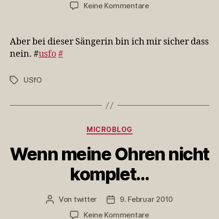
zu
Keine Kommentare
Aber
bei
dieser
Aber bei dieser Sängerin bin ich mir sicher dass
Sängerin
nein. #
usfo
#
bin
…
USfO
Schlagwörter
Kategorien
MICROBLOG
Wenn meine Ohren nicht
komplet…
Von
twitter
9. Februar 2010
Beitragsautor
Veröffentlichungsdatum
zu
Keine Kommentare