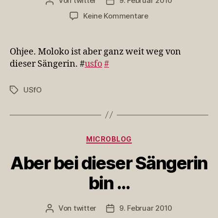
Von
twitter
9. Februar 2010
Beitragsautor
Veröffentlichungsdatum
zu
Keine Kommentare
Ohjee.
Moloko
ist
Ohjee. Moloko ist aber ganz weit weg von
aber
dieser Sängerin. #
usfo
#
ganz
we…
USfO
Schlagwörter
Kategorien
MICROBLOG
Aber bei dieser Sängerin
bin …
Von
twitter
9. Februar 2010
Beitragsautor
Veröffentlichungsdatum