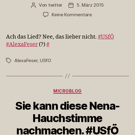
Von
twitter
5. März 2015
Beitragsautor
Veröffentlichungsdatum
zu
Keine Kommentare
Ach
das
Lied?
Ach das Lied? Nee, das lieber nicht.
#USfÖ
Nee,
#AlexaFeser
(?)
#
das
lieber
AlexaFeser
,
USfO
Schlagwörter
nicht.
#USfÖ
#AlexaF…
Kategorien
MICROBLOG
Sie kann diese Nena-
Hauchstimme
nachmachen. #USfÖ