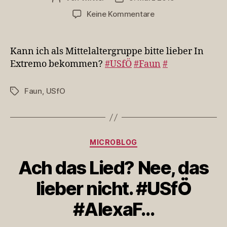
zu
Keine Kommentare
Kann
ich
als
Kann ich als Mittelaltergruppe bitte lieber In
Mittelaltergruppe
Extremo bekommen?
#USfÖ
#Faun
#
bitte
lieber
Faun
,
USfO
Schlagwörter
In
Ext…
Kategorien
MICROBLOG
Ach das Lied? Nee, das
lieber nicht. #USfÖ
#AlexaF…