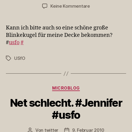
zu
Keine Kommentare
Kann
ich
bitte
Kann ich bitte auch so eine schöne große
auch
Blinkekugel für meine Decke bekommen?
so
#
usfo
#
eine
sc…
USfO
Schlagwörter
Kategorien
MICROBLOG
Net schlecht. #Jennifer
#usfo
Von
twitter
9. Februar 2010
Beitragsautor
Veröffentlichungsdatum