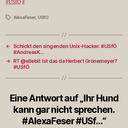
#USfÖ
#
#Ale
#US
AlexaFeser
,
USfO
Schlagwörter
←
Schickt den singenden Unix-Hacker. #USfÖ
#AndreasK…
→
RT @ellebil: Ist das da Herbert Grönemeyer?
#USfÖ
Eine Antwort auf „Ihr Hund
kann gar nicht sprechen.
#AlexaFeser #USf…“