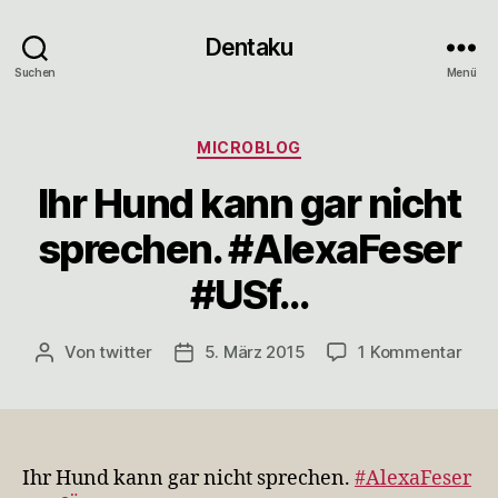
Dentaku
Suchen
Menü
Kategorien
MICROBLOG
Ihr Hund kann gar nicht
sprechen. #AlexaFeser
#USf…
zu
Von
twitter
5. März 2015
1 Kommentar
Beitragsautor
Veröffentlichungsdatum
Ihr
Hun
kan
gar
nich
Ihr Hund kann gar nicht sprechen.
#AlexaFeser
spre