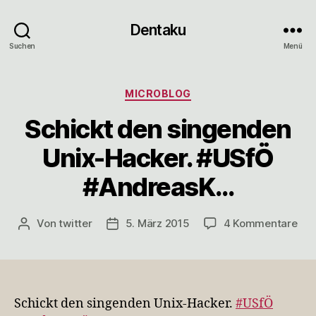
Dentaku
Suchen
Menü
Kategorien
MICROBLOG
Schickt den singenden
Unix-Hacker. #USfÖ
#AndreasK…
zu
Von
twitter
5. März 2015
4 Kommentare
Beitragsautor
Veröffentlichungsdatum
Sch
den
sin
Uni
Hac
Schickt den singenden Unix-Hacker.
#USfÖ
#U