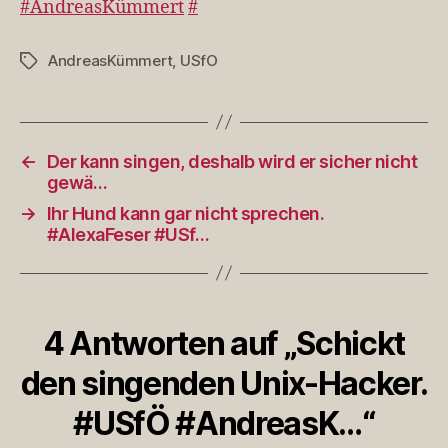
#AndreasKümmert
#
#An
AndreasKümmert
,
USfO
Schlagwörter
←
Der kann singen, deshalb wird er sicher nicht
gewä…
→
Ihr Hund kann gar nicht sprechen.
#AlexaFeser #USf…
4 Antworten auf „Schickt
den singenden Unix-Hacker.
#USfÖ #AndreasK…“