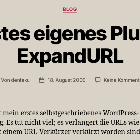
Kategorien
BLOG
tes eigenes Pl
ExpandURL
Von
dentaku
18. August 2009
Keine Komment
itragsautor
Veröffentlichungsdatum
st mein erstes selbstgeschriebenes WordPress-
g. Es tut nicht viel; es verlängert die URLs wie
t einem URL-Verkürzer verkürzt worden sind