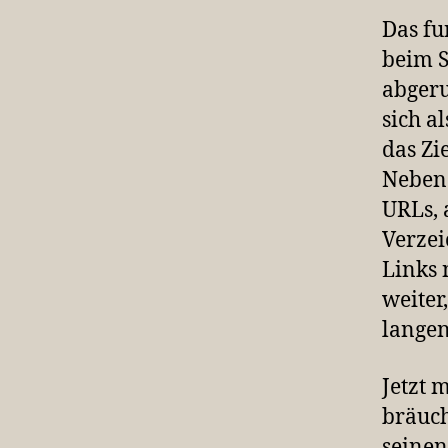
Das fu
beim S
abgeru
sich a
das Zi
Nebene
URLs, 
Verzei
Links 
weiter
langen
Jetzt 
bräuch
seinen