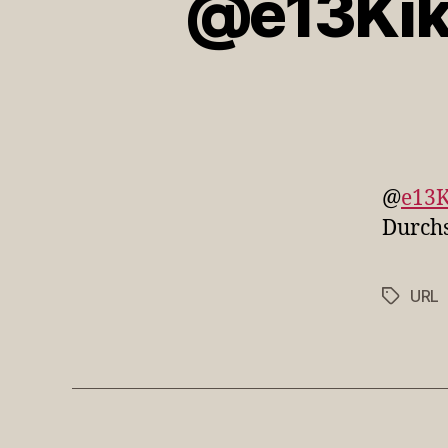
@e13Kiki
@
e13K
Durchs
URL
Schlagwö