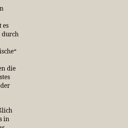
en
t es
e durch
ische“
en die
stes
 der
ßlich
s in
as