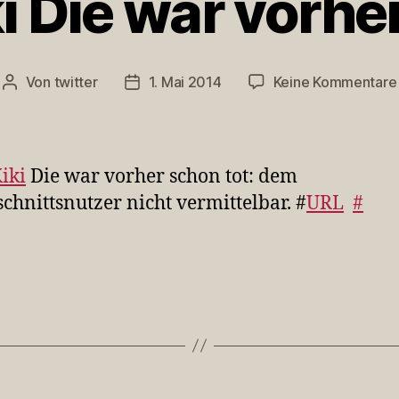
 Die war vorhe
Von
twitter
1. Mai 2014
Keine Kommentare
Beitragsautor
Veröffentlichungsdatum
iki
Die war vorher schon tot: dem
chnittsnutzer nicht vermittelbar. #
URL
#
rter