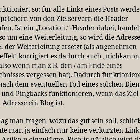
nktioniert so: für alle Links eines Posts werd
peichern von den Zielservern die Header
fen. Ist ein „Location:“-Header dabei, handel
lso um eine Weiterleitung, so wird die Adress
el der Weiterleitung ersetzt (als angenehmen
ffekt korrigiert es dadurch auch „nichkanon
also wenn man z.B. den / am Ende eines
chnisses vergessen hat). Dadurch funktionier
nach dem eventuellen Tod eines solchen Dien
, und Pingbacks funktionieren, wenn das Ziel
 Adresse ein Blog ist.
mag man fragen, wozu das gut sein soll, schlie
te man ja einfach nur keine verkürzten Link
 Artikeln einzufügen. Richtig nützlich wird d