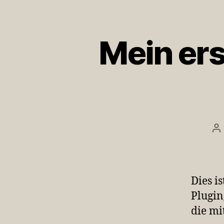
Mein ers
Be
Dies i
Plugin
die mi