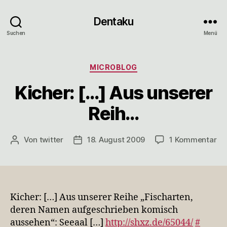
Dentaku
Suchen
Menü
Kategorien
MICROBLOG
Kicher: […] Aus unserer
Reih…
zu
Von
twitter
18. August 2009
1 Kommentar
Beitragsautor
Veröffentlichungsdatum
Kic
[…
Au
un
Re
Kicher: […] Aus unserer Reihe „Fischarten,
deren Namen aufgeschrieben komisch
aussehen“: Seeaal […]
http://shxz.de/65044/
#