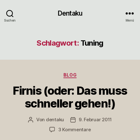
Dentaku
Suchen
Menü
Schlagwort:
Tuning
Kategorien
BLOG
Firnis (oder: Das muss
schneller gehen!)
Von
dentaku
9. Februar 2011
Beitragsautor
Veröffentlichungsdatum
zu
3 Kommentare
Firnis