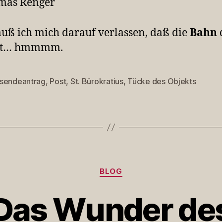
mas Renger
muß ich mich darauf verlassen, daß die
Bahn
rt… hmmmm.
sendeantrag
,
Post
,
St. Bürokratius
,
Tücke des Objekts
rter
Kategorien
BLOG
Das Wunder de