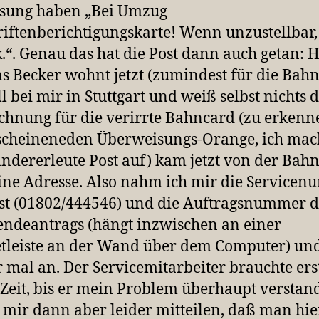
sung haben „Bei Umzug
iftenberichtigungskarte! Wenn unzustellbar,
.“. Genau das hat die Post dann auch getan: H
 Becker wohnt jetzt (zumindest für die Bahn
ell bei mir in Stuttgart und weiß selbst nichts 
chnung für die verirrte Bahncard (zu erken
cheineneden Überweisungs-Orange, ich mac
andererleute Post auf) kam jetzt von der Bahn
ne Adresse. Also nahm ich mir die Service
st (01802/444546) und die Auftragsnummer d
ndeantrags (hängt inzwischen an einer
leiste an der Wand über dem Computer) und
 mal an. Der Servicemitarbeiter brauchte ers
 Zeit, bis er mein Problem überhaupt verstand
mir dann aber leider mitteilen, daß man hi