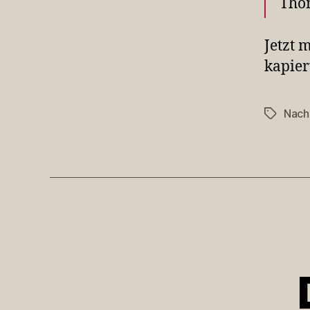
Tho
Jetzt 
kapie
Nach
Schlagwö