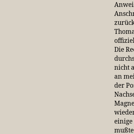
Anwei
Anschr
zurück
Thomas
offizi
Die Re
durchs
nicht 
an mei
der Po
Nachse
Magnet
wieder
einige
mußte 