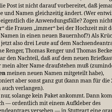
ie Post ist nicht darauf vorbereitet, daß jem
e und Namen gleichzeitig ändert. (Wer entwi
eigentlich die Anwendungsfälle? Zogen nich
r“ die Frauen „immer“ bei der Hochzeit mit 
Namen in einen neuen Bauernhof?) Als Krü
 jetzt also drei Leute auf dem Nachsendeantr
e Renger, Thomas Renger und Thomas Becker
ar den Nachteil, daß auf dem neuen Briefkas
 mein alter Name draufstehen muß (zuminde
len
meinen neuen Namen mitgeteilt habe),
oniert aber sonst ganz gut (kann man für die
a auch verlangen).
 nur, solange kein Paket ankommt. Dann ko
h — ordentlich mit einem Aufkleber des
ndeantrags versehen — in Stuttgart eine ora