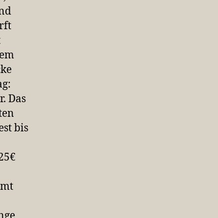
and
rft
t
dem
cke
ag:
. Das
ten
st bis
 25€
mmt
nge