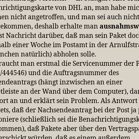
richtigungskarte von DHL an, man habe mic
n nicht angetroffen, und man sei auch nicht
gekommen, deshalb erhalte man
ausnahmsw
st Nachricht darüber, daß man sein Paket doc
alb einer Woche im Postamt in der Arnulfst
nchen natürlich) abholen solle.
braucht man erstmal die Servicenummer der P
/444546) und die Auftragsnummer des
ndeantrags (hängt inzwischen an einer
leiste an der Wand über dem Computer), da
rt an und erklärt sein Problem. Als Antwort 
ets, daß der Nachsendeantrag bei der Post ja
oniere (schließlich sei die Benachrichtigungsk
mmen), daß Pakete aber über den Vertragsp
erschickt würden, daß es einem außerdem