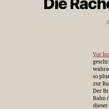
Die Rach
Vor k
geschr
wahrs
so plu
zur Ra
Der Br
Bahn (
dieser