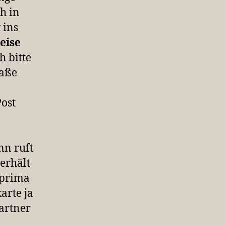
h in
 ins
eise
h bitte
raße
ost
nn ruft
erhält
 prima
arte ja
artner