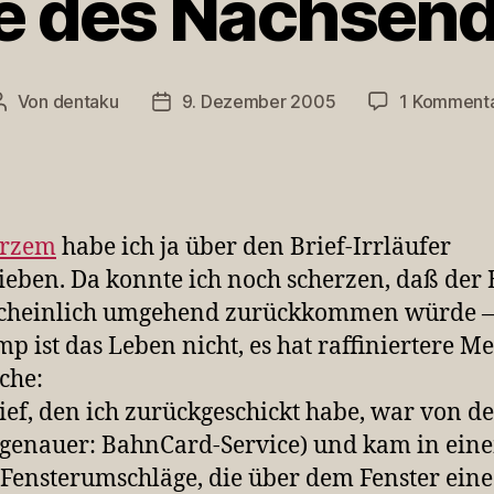
e des Nachsen
Von
dentaku
9. Dezember 2005
1 Komment
Beitragsautor
Veröffentlichungsdatum
urzem
habe ich ja über den Brief-Irrläufer
ieben. Da konnte ich noch scherzen, daß der 
cheinlich umgehend zurückkommen würde 
mp ist das Leben nicht, es hat raffiniertere 
che:
ief, den ich zurückgeschickt habe, war von de
genauer: BahnCard-Service) und kam in ein
 Fensterumschläge, die über dem Fenster eine