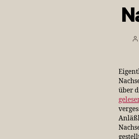
N
B
Eigent
Nachse
über d
gelese
verges
Anläßl
Nachse
gestell