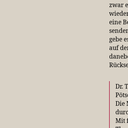
zwar e
wieder
eine 
senden
gebe e
auf de
danebe
Rückse
Dr. 
Pöts
Die 
durc
Mit 