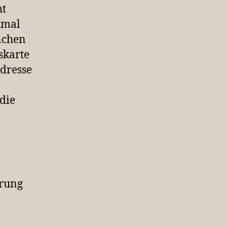
ht
hmal
nchen
skarte
Adresse
die
erung