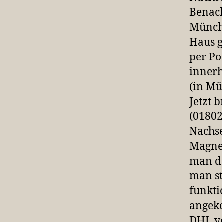
Benach
Münche
Haus 
per Po
innerh
(in Mü
Jetzt 
(01802
Nachse
Magnet
man do
man st
funkti
angeko
DHL v