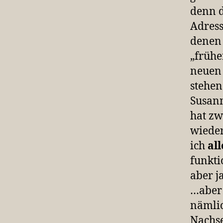
denn d
Adress
denen 
„frühe
neuen 
stehen
Susann
hat zw
wieder
ich
al
funkti
aber j
…aber
nämlic
Nachse