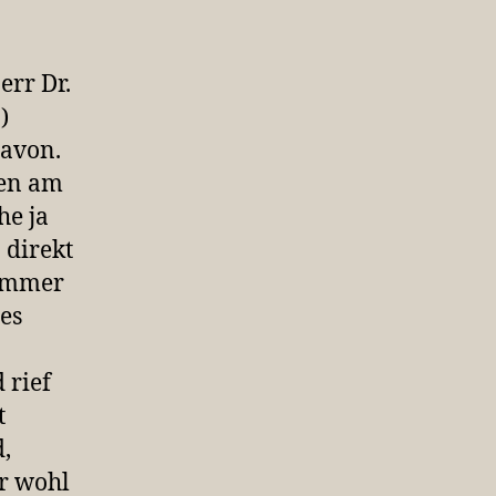
err Dr.
)
davon.
nen am
he ja
 direkt
nummer
es
 rief
t
,
er wohl