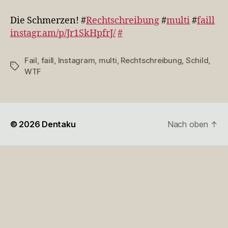
Schmerzen!
#Rechtschreibun…
Die Schmerzen! #
Rechtschreibung
#
multi
#
faill
instagr.am/p/Jr1SkHpfrJ/
#
Fail
,
faill
,
Instagram
,
multi
,
Rechtschreibung
,
Schild
,
Schlagwörter
WTF
© 2026
Dentaku
Nach oben
↑