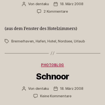
Von
dentaku
18. März 2008
Beitragsautor
Veröffentlichungsdatum
zu
2 Kommentare
Hafen
von
Bremerhaven
(aus dem Fenster des Hotelzimmers)
bei
Nacht
Bremerhaven
,
Hafen
,
Hotel
,
Nordsee
,
Urlaub
Schlagwörter
Kategorien
PHOTOBLOG
Schnoor
Von
dentaku
18. März 2008
Beitragsautor
Veröffentlichungsdatum
zu
Keine Kommentare
Schnoor