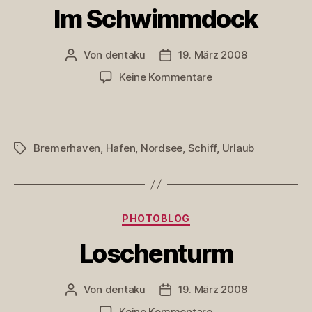
Im Schwimmdock
Von
dentaku
19. März 2008
Beitragsautor
Veröffentlichungsdatum
zu
Keine Kommentare
Im
Schwimmdock
Bremerhaven
,
Hafen
,
Nordsee
,
Schiff
,
Urlaub
Schlagwörter
Kategorien
PHOTOBLOG
Loschenturm
Von
dentaku
19. März 2008
Beitragsautor
Veröffentlichungsdatum
zu
Keine Kommentare