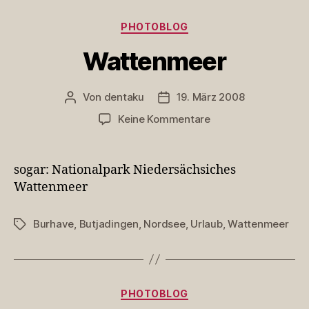
Kategorien
PHOTOBLOG
Wattenmeer
Von
dentaku
19. März 2008
Beitragsautor
Veröffentlichungsdatum
zu
Keine Kommentare
Wattenmeer
sogar: Nationalpark Niedersächsiches
Wattenmeer
Burhave
,
Butjadingen
,
Nordsee
,
Urlaub
,
Wattenmeer
Schlagwörter
Kategorien
PHOTOBLOG