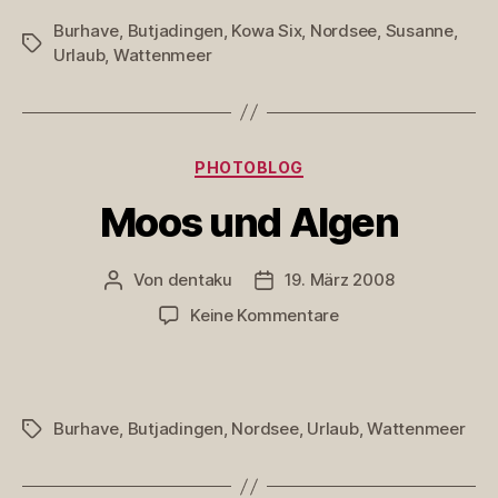
Burhave
,
Butjadingen
,
Kowa Six
,
Nordsee
,
Susanne
,
Schlagwörter
Urlaub
,
Wattenmeer
Kategorien
PHOTOBLOG
Moos und Algen
Von
dentaku
19. März 2008
Beitragsautor
Veröffentlichungsdatum
zu
Keine Kommentare
Moos
und
Algen
Burhave
,
Butjadingen
,
Nordsee
,
Urlaub
,
Wattenmeer
Schlagwörter