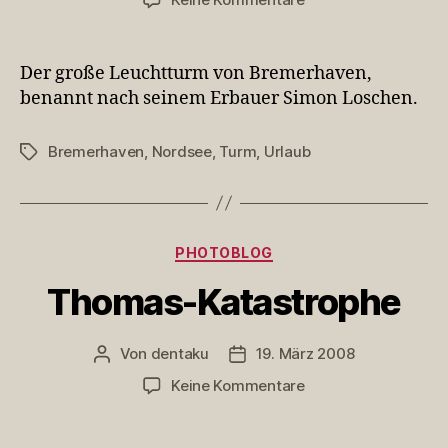
Loschenturm
Der große Leuchtturm von Bremerhaven,
benannt nach seinem Erbauer Simon Loschen.
Bremerhaven
,
Nordsee
,
Turm
,
Urlaub
Schlagwörter
Kategorien
PHOTOBLOG
Thomas-Katastrophe
Von
dentaku
19. März 2008
Beitragsautor
Veröffentlichungsdatum
zu
Keine Kommentare
Thomas-
Katastrophe