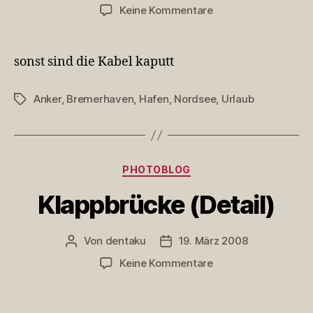
zu
Keine Kommentare
Ankern
verboten
sonst sind die Kabel kaputt
Anker
,
Bremerhaven
,
Hafen
,
Nordsee
,
Urlaub
Schlagwörter
Kategorien
PHOTOBLOG
Klappbrücke (Detail)
Von
dentaku
19. März 2008
Beitragsautor
Veröffentlichungsdatum
zu
Keine Kommentare
Klappbrücke
(Detail)