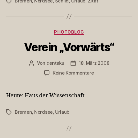
Bremen
,
Nordsee
,
Schild
,
Urlaub
,
Zitat
Schlagwörter
Kategorien
PHOTOBLOG
Verein „Vorwärts“
Von
dentaku
18. März 2008
Beitragsautor
Veröffentlichungsdatum
zu
Keine Kommentare
Verein
„Vorwärts“
Heute: Haus der Wissenschaft
Bremen
,
Nordsee
,
Urlaub
Schlagwörter