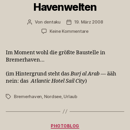
Havenwelten
Von
dentaku
19. März 2008
Beitragsautor
Veröffentlichungsdatum
zu
Keine Kommentare
Havenwelten
Im Moment wohl die größte Baustelle in
Bremerhaven…
(im Hintergrund steht das
Burj al Arab
— ääh
nein: das
Atlantic Hotel Sail City
)
Bremerhaven
,
Nordsee
,
Urlaub
Schlagwörter
Kategorien
PHOTOBLOG