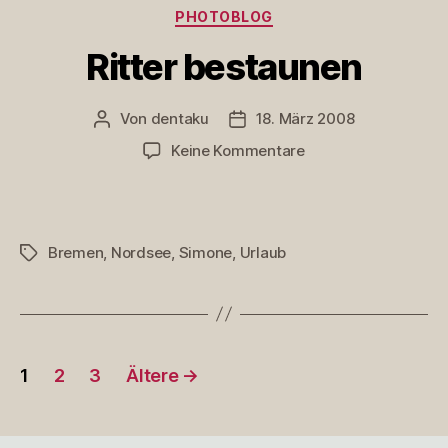
Kategorien
PHOTOBLOG
Ritter bestaunen
Von
dentaku
18. März 2008
Beitragsautor
Veröffentlichungsdatum
zu
Keine Kommentare
Ritter
bestaunen
Bremen
,
Nordsee
,
Simone
,
Urlaub
Schlagwörter
Seitennummerierung
1
2
3
Ältere
→
der