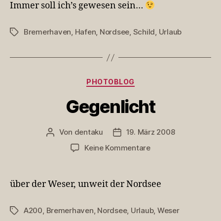
Immer soll ich’s gewesen sein…
Bremerhaven
,
Hafen
,
Nordsee
,
Schild
,
Urlaub
Schlagwörter
Kategorien
PHOTOBLOG
Gegenlicht
Von
dentaku
19. März 2008
Beitragsautor
Veröffentlichungsdatum
zu
Keine Kommentare
Gegenlicht
über der Weser, unweit der Nordsee
A200
,
Bremerhaven
,
Nordsee
,
Urlaub
,
Weser
Schlagwörter