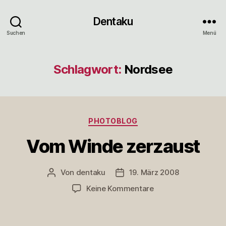
Dentaku
Suchen
Menü
Schlagwort:
Nordsee
Kategorien
PHOTOBLOG
Vom Winde zerzaust
Von
dentaku
19. März 2008
Beitragsautor
Veröffentlichungsdatum
zu
Keine Kommentare
Vom
Winde
zerzaust